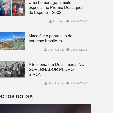
Uma homenagem muito
especial no Prêmio Destaques
do Esporte – 2002
Opinião
29/05/2026
Maceió é o ponto alto do
nordeste brasileiro
Alan Caldas
23/04/2026
A telefonia em Dois Irmãos: NO
GOVERNADOR PEDRO
SIMON
Alan Caldas
23/04/2026
FOTOS DO DIA