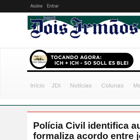
Assine
Entrar
Início
JDI
Notícias
Colunas
Me
Polícia Civil identifica 
formaliza acordo entre 