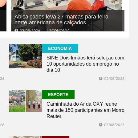
Abicalçados leva 27 marcas para feira
norte-americana de calçados
05/08/2026
ECONOMIA
ECONOMIA
SINE Dois Irmãos terá seleção com
10 oportunidades de emprego no
dia 10
026
05/08/2026
ESPORTE
Caminhada do Ar da OXY reúne
s
mais de 150 participantes em Morro
Reuter
026
05/08/2026