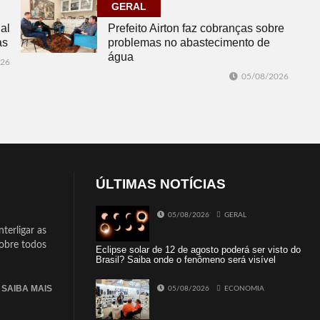
GERAL
al
Prefeito Airton faz cobranças sobre
as
problemas no abastecimento de
água
026
05/08/2026
ÚLTIMAS NOTÍCIAS
05/08/2026
GERAL
terligar as
sobre todos
Eclipse solar de 12 de agosto poderá ser visto do
Brasil? Saiba onde o fenômeno será visível
SAIBA MAIS
05/08/2026
ECONOMIA