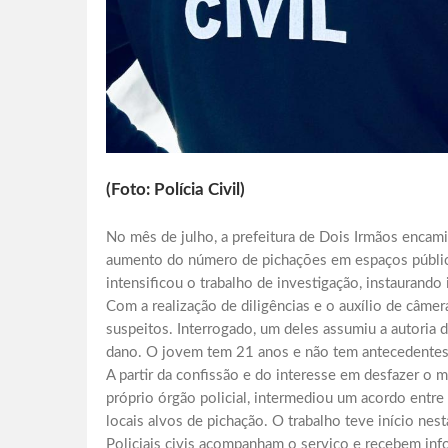
(Foto: Polícia Civil)
No mês de julho, a prefeitura de Dois Irmãos encami
aumento do número de pichações em espaços públicos 
intensificou o trabalho de investigação, instaurando 
Com a realização de diligências e o auxílio de câme
suspeitos. Interrogado, um deles assumiu a autoria 
dano. O jovem tem 21 anos e não tem antecedentes 
A partir da confissão e do interesse em desfazer o 
próprio órgão policial, intermediou um acordo entre
locais alvos de pichação. O trabalho teve início nes
Policiais civis acompanham o serviço e recebem info