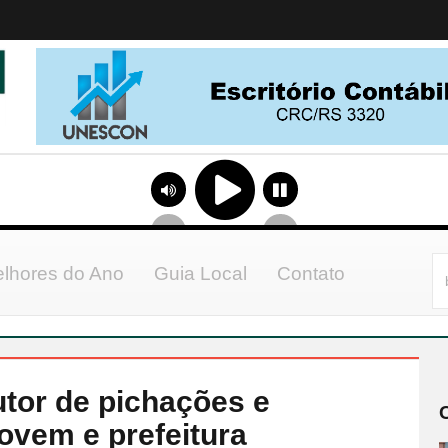
lhores do Ano
Guia Local
Contato
autor de pichações e
jovem e prefeitura