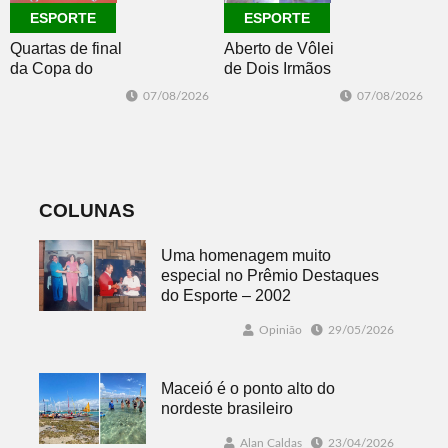
ESPORTE
ESPORTE
Quartas de final
Aberto de Vôlei
da Copa do
de Dois Irmãos
Brasil 2026: veja
segue neste
07/08/2026
07/08/2026
classificados,
sábado com
datas e detalhes
mais quatro
do sorteio
jogos
COLUNAS
Uma homenagem muito
especial no Prêmio Destaques
do Esporte – 2002
Opinião
29/05/2026
Maceió é o ponto alto do
nordeste brasileiro
Alan Caldas
23/04/2026