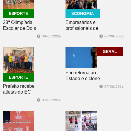
ECONOMIA
ESPORTE
Empresários e
28ª Olimpíada
profissionais de
Escolar de Dois
Dois Irmãos,
Irmãos retorna
07/08/2026
08/08/2026
Morro e Herval
com disputas de
prestigiam 27ª
Handebol Mirim
Construsul
GERAL
Frio retorna ao
ESPORTE
Estado e ciclone
se afasta para o
Prefeito recebe
07/08/2026
oceano no fim
atletas do EC
de semana
Morro Reuter,
07/08/2026
campeões do
Intermunicipal
Master 65+