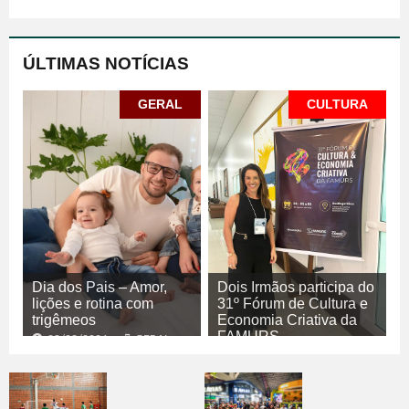
ÚLTIMAS NOTÍCIAS
GERAL
CULTURA
Dia dos Pais – Amor,
Dois Irmãos participa do
lições e rotina com
31º Fórum de Cultura e
trigêmeos
Economia Criativa da
FAMURS
08/08/2026
GERAL
08/08/2026
CULTURA