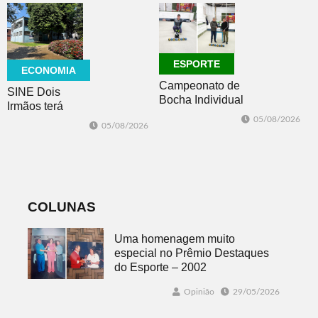
ESPORTE
ECONOMIA
Campeonato de
SINE Dois
Bocha Individual
Irmãos terá
conhece seus
seleção com 10
05/08/2026
05/08/2026
campeões em
oportunidades
Dois Irmãos
de emprego no
dia 10
COLUNAS
Uma homenagem muito
especial no Prêmio Destaques
do Esporte – 2002
Opinião
29/05/2026