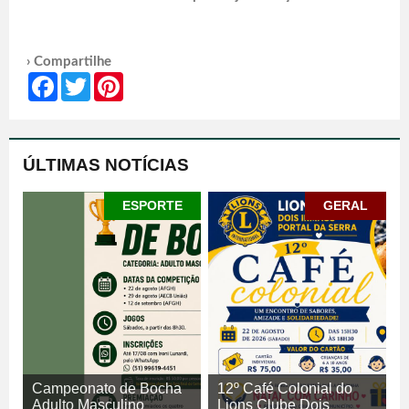
› Compartilhe
Facebook
Twitter
Pinterest
ÚLTIMAS NOTÍCIAS
ESPORTE
GERAL
Campeonato de Bocha
12º Café Colonial do
Adulto Masculino
Lions Clube Dois