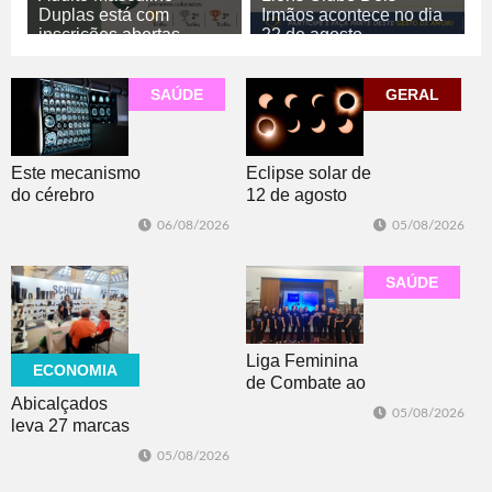
Duplas está com
Irmãos acontece no dia
inscrições abertas
22 de agosto
06/08/2026
06/08/2026
GERAL
ESPORTE
SAÚDE
GERAL
Este mecanismo
Eclipse solar de
do cérebro
12 de agosto
ajuda você a se
poderá ser visto
06/08/2026
05/08/2026
manter motivado
do Brasil? Saiba
onde o
fenômeno será
SAÚDE
visível
Liga Feminina
ECONOMIA
de Combate ao
Abicalçados
Câncer lança
05/08/2026
leva 27 marcas
nova camiseta
para feira norte-
de
05/08/2026
americana de
conscientização
calçados