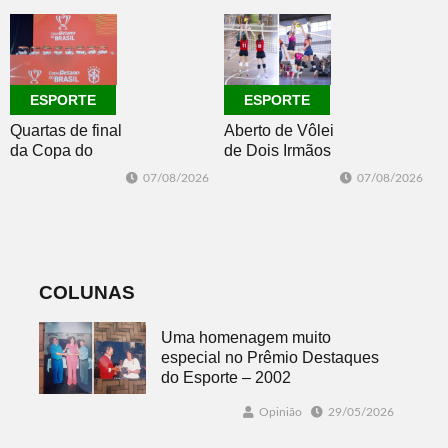
Intermunicipal
Master 65+
ESPORTE
ESPORTE
Quartas de final
Aberto de Vôlei
da Copa do
de Dois Irmãos
Brasil 2026: veja
segue neste
07/08/2026
07/08/2026
classificados,
sábado com
datas e detalhes
mais quatro
do sorteio
jogos
COLUNAS
Uma homenagem muito
especial no Prêmio Destaques
do Esporte – 2002
Opinião
29/05/2026