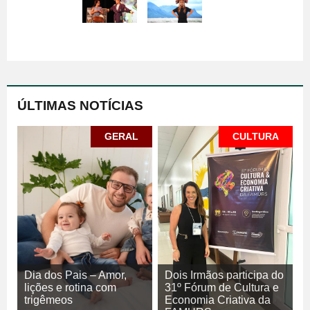
ÚLTIMAS NOTÍCIAS
GERAL
CULTURA
Dia dos Pais – Amor,
Dois Irmãos participa do
lições e rotina com
31º Fórum de Cultura e
trigêmeos
Economia Criativa da