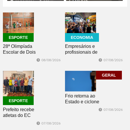
FAMURS
08/08/2026
GERAL
08/08/2026
CULTURA
ECONOMIA
ESPORTE
Empresários e
28ª Olimpíada
profissionais de
Escolar de Dois
Dois Irmãos,
Irmãos retorna
07/08/2026
08/08/2026
Morro e Herval
com disputas de
prestigiam 27ª
Handebol Mirim
Construsul
GERAL
Frio retorna ao
ESPORTE
Estado e ciclone
se afasta para o
Prefeito recebe
07/08/2026
oceano no fim
atletas do EC
de semana
Morro Reuter,
07/08/2026
campeões do