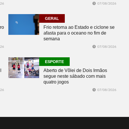
026
07/08/2026
GERAL
ro
Frio retorna ao Estado e ciclone se
afasta para o oceano no fim de
semana
026
07/08/2026
ESPORTE
l
Aberto de Vôlei de Dois Irmãos
segue neste sábado com mais
quatro jogos
026
07/08/2026