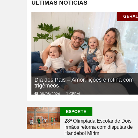
ÚLTIMAS NOTÍCIAS
GERA
Dia dos Pais – Amor, lições e rotina com
trigêmeos
08/08/2026
GERAL
ESPORTE
28ª Olimpíada Escolar de Dois
Irmãos retorna com disputas de
Handebol Mirim