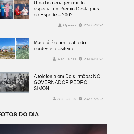
Uma homenagem muito
especial no Prêmio Destaques
do Esporte – 2002
Opinião
29/05/2026
Maceió é o ponto alto do
nordeste brasileiro
Alan Caldas
23/04/2026
A telefonia em Dois Irmãos: NO
GOVERNADOR PEDRO
SIMON
Alan Caldas
23/04/2026
FOTOS DO DIA