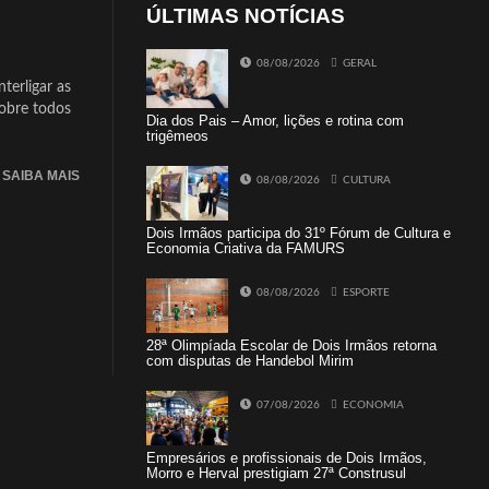
ÚLTIMAS NOTÍCIAS
08/08/2026
GERAL
terligar as
sobre todos
Dia dos Pais – Amor, lições e rotina com
trigêmeos
SAIBA MAIS
08/08/2026
CULTURA
Dois Irmãos participa do 31º Fórum de Cultura e
Economia Criativa da FAMURS
08/08/2026
ESPORTE
28ª Olimpíada Escolar de Dois Irmãos retorna
com disputas de Handebol Mirim
07/08/2026
ECONOMIA
Empresários e profissionais de Dois Irmãos,
Morro e Herval prestigiam 27ª Construsul