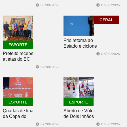
Dois Irmãos,
Irmãos retorna
07/08/2026
08/08/2026
Morro e Herval
com disputas de
prestigiam 27ª
Handebol Mirim
Construsul
GERAL
Frio retorna ao
ESPORTE
Estado e ciclone
se afasta para o
Prefeito recebe
07/08/2026
oceano no fim
atletas do EC
de semana
Morro Reuter,
07/08/2026
campeões do
Intermunicipal
Master 65+
ESPORTE
ESPORTE
Quartas de final
Aberto de Vôlei
da Copa do
de Dois Irmãos
Brasil 2026: veja
segue neste
07/08/2026
07/08/2026