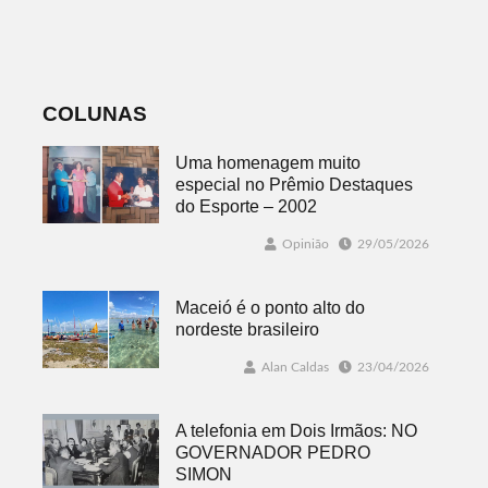
classificados,
sábado com
datas e detalhes
mais quatro
do sorteio
jogos
COLUNAS
Uma homenagem muito
especial no Prêmio Destaques
do Esporte – 2002
Opinião
29/05/2026
Maceió é o ponto alto do
nordeste brasileiro
Alan Caldas
23/04/2026
A telefonia em Dois Irmãos: NO
GOVERNADOR PEDRO
SIMON