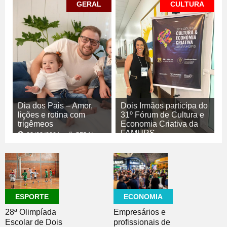
GERAL
CULTURA
Dia dos Pais – Amor,
Dois Irmãos participa do
lições e rotina com
31º Fórum de Cultura e
trigêmeos
Economia Criativa da
FAMURS
08/08/2026
GERAL
08/08/2026
CULTURA
ECONOMIA
ESPORTE
Empresários e
28ª Olimpíada
profissionais de
Escolar de Dois