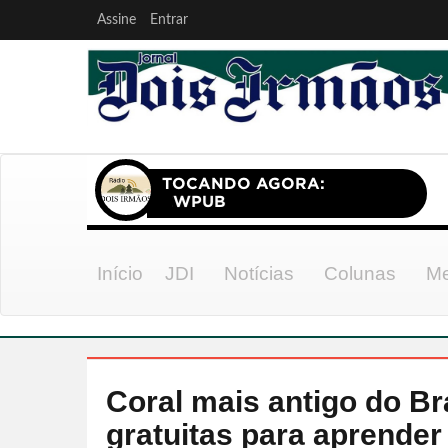
Assine
Entrar
Início
JDI
Notícias
Colunas
Me
Coral mais antigo do Bra
gratuitas para aprender 