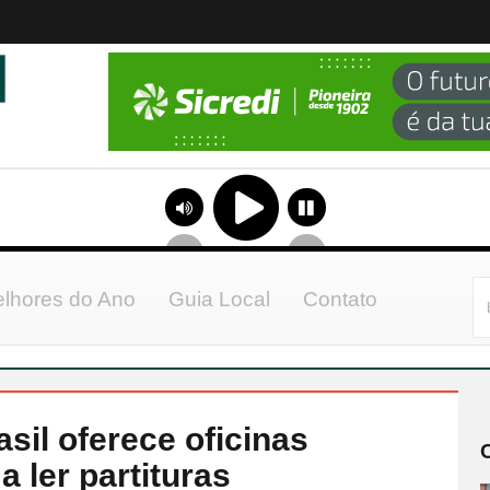
lhores do Ano
Guia Local
Contato
sil oferece oficinas
a ler partituras