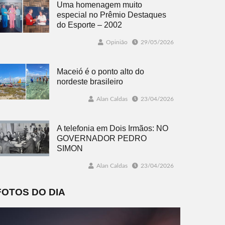
Uma homenagem muito
especial no Prêmio Destaques
do Esporte – 2002
Opinião
29/05/2026
Maceió é o ponto alto do
nordeste brasileiro
Alan Caldas
23/04/2026
A telefonia em Dois Irmãos: NO
GOVERNADOR PEDRO
SIMON
Alan Caldas
23/04/2026
FOTOS DO DIA