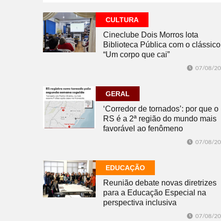
07/08/2026
ESPORTE
CULTURA
Cineclube Dois Morros lota
Biblioteca Pública com o clássico
“Um corpo que cai”
07/08/2
GERAL
‘Corredor de tornados’: por que o
RS é a 2ª região do mundo mais
favorável ao fenômeno
07/08/2
EDUCAÇÃO
Reunião debate novas diretrizes
para a Educação Especial na
perspectiva inclusiva
07/08/2