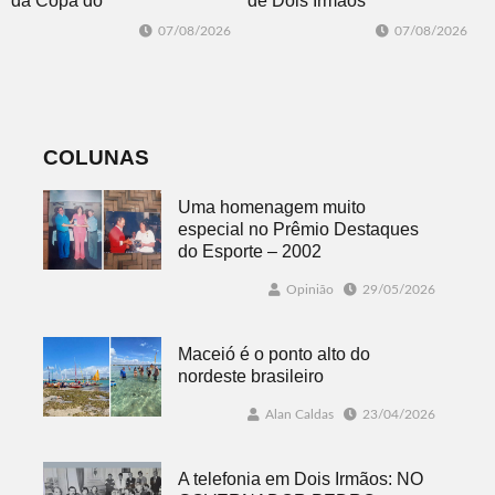
da Copa do
de Dois Irmãos
Brasil 2026: veja
segue neste
07/08/2026
07/08/2026
classificados,
sábado com
datas e detalhes
mais quatro
do sorteio
jogos
COLUNAS
Uma homenagem muito
especial no Prêmio Destaques
do Esporte – 2002
Opinião
29/05/2026
Maceió é o ponto alto do
nordeste brasileiro
Alan Caldas
23/04/2026
A telefonia em Dois Irmãos: NO