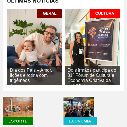
ÚLTIMAS NOTÍCIAS
GERAL
CULTURA
Dia dos Pais – Amor,
Dois Irmãos participa do
lições e rotina com
31º Fórum de Cultura e
trigêmeos
Economia Criativa da
FAMURS
08/08/2026
GERAL
08/08/2026
CULTURA
ECONOMIA
ESPORTE