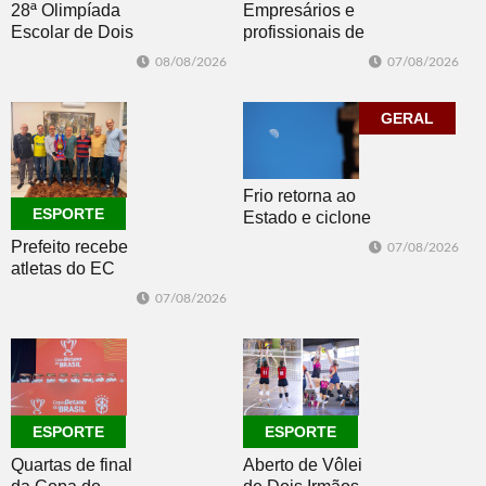
Empresários e
28ª Olimpíada
profissionais de
Escolar de Dois
Dois Irmãos,
Irmãos retorna
07/08/2026
08/08/2026
Morro e Herval
com disputas de
prestigiam 27ª
Handebol Mirim
Construsul
GERAL
Frio retorna ao
ESPORTE
Estado e ciclone
se afasta para o
Prefeito recebe
07/08/2026
oceano no fim
atletas do EC
de semana
Morro Reuter,
07/08/2026
campeões do
Intermunicipal
Master 65+
ESPORTE
ESPORTE
Quartas de final
Aberto de Vôlei