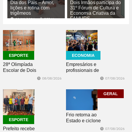
Dia dos Pais – Amor,
Dois Irmãos participa do
lições e rotina com
31º Fórum de Cultura e
trigêmeos
Economia Criativa da
FAMURS
08/08/2026
GERAL
08/08/2026
CULTURA
ECONOMIA
ESPORTE
Empresários e
28ª Olimpíada
profissionais de
Escolar de Dois
Dois Irmãos,
Irmãos retorna
07/08/2026
08/08/2026
Morro e Herval
com disputas de
prestigiam 27ª
Handebol Mirim
Construsul
GERAL
Frio retorna ao
ESPORTE
Estado e ciclone
se afasta para o
Prefeito recebe
07/08/2026