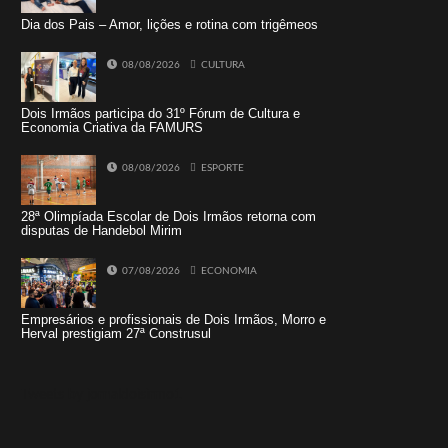
Dia dos Pais – Amor, lições e rotina com trigêmeos
08/08/2026
CULTURA
Dois Irmãos participa do 31º Fórum de Cultura e
Economia Criativa da FAMURS
08/08/2026
ESPORTE
28ª Olimpíada Escolar de Dois Irmãos retorna com
disputas de Handebol Mirim
07/08/2026
ECONOMIA
Empresários e profissionais de Dois Irmãos, Morro e
Herval prestigiam 27ª Construsul
Tweets by jornaldoisirmo1