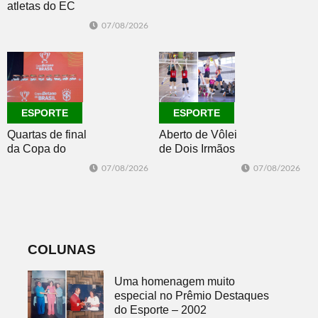
oceano no fim
atletas do EC
de semana
Morro Reuter,
07/08/2026
campeões do
Intermunicipal
Master 65+
ESPORTE
ESPORTE
Quartas de final
Aberto de Vôlei
da Copa do
de Dois Irmãos
Brasil 2026: veja
segue neste
07/08/2026
07/08/2026
classificados,
sábado com
datas e detalhes
mais quatro
do sorteio
jogos
COLUNAS
Uma homenagem muito
especial no Prêmio Destaques
do Esporte – 2002