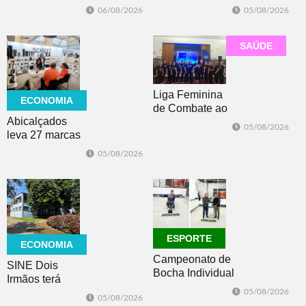
ajuda você a se
poderá ser visto
06/08/2026
05/08/2026
manter motivado
do Brasil? Saiba
onde o
fenômeno será
SAÚDE
visível
Liga Feminina
ECONOMIA
de Combate ao
Abicalçados
Câncer lança
05/08/2026
leva 27 marcas
nova camiseta
para feira norte-
de
05/08/2026
americana de
conscientização
calçados
ESPORTE
ECONOMIA
Campeonato de
SINE Dois
Bocha Individual
Irmãos terá
conhece seus
seleção com 10
05/08/2026
05/08/2026
campeões em