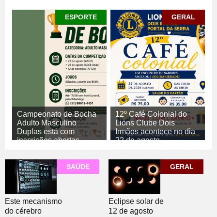
ESPORTE
GERAL
Campeonato de Bocha
12º Café Colonial do
Adulto Masculino
Lions Clube Dois
Duplas está com
Irmãos acontece no dia
inscrições abertas
22 de agosto
06/08/2026
06/08/2026
GERAL
ESPORTE
SAÚDE
GERAL
Este mecanismo
Eclipse solar de
do cérebro
12 de agosto