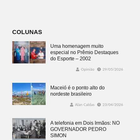
oportunidades
Dois Irmãos
de emprego no
dia 10
COLUNAS
Uma homenagem muito
especial no Prêmio Destaques
do Esporte – 2002
Opinião
29/05/2026
Maceió é o ponto alto do
nordeste brasileiro
Alan Caldas
23/04/2026
A telefonia em Dois Irmãos: NO
GOVERNADOR PEDRO
SIMON