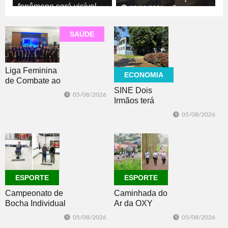
fenômeno será visível
05/08/2026
ECONOMIA
05/08/2026
GERAL
SAÚDE
Liga Feminina
ECONOMIA
de Combate ao
SINE Dois
Câncer lança
05/08/2026
Irmãos terá
nova camiseta
seleção com 10
de
05/08/2026
oportunidades
conscientização
de emprego no
dia 10
ESPORTE
ESPORTE
Campeonato de
Caminhada do
Bocha Individual
Ar da OXY
conhece seus
reúne mais de
05/08/2026
05/08/2026
campeões em
150