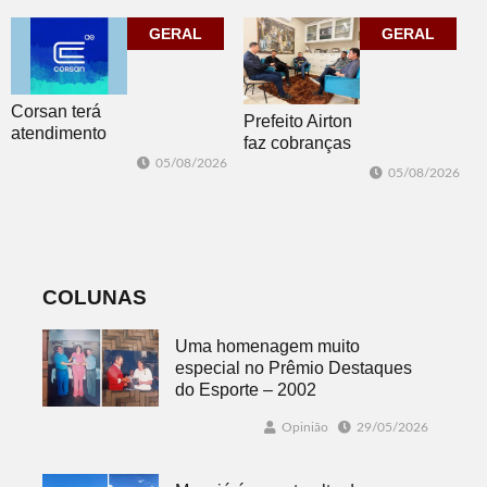
Dois Irmãos
participantes em
GERAL
Morro Reuter
GERAL
Corsan terá
Prefeito Airton
atendimento
faz cobranças
presencial em
sobre problemas
05/08/2026
05/08/2026
Morro Reuter
no
nas quartas-
abastecimento
feiras
de água
COLUNAS
Uma homenagem muito
especial no Prêmio Destaques
do Esporte – 2002
Opinião
29/05/2026