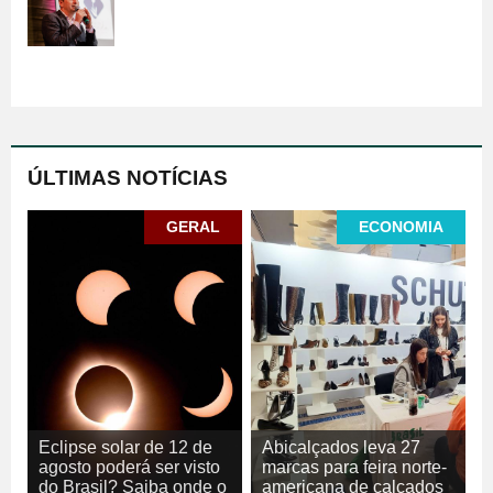
ÚLTIMAS NOTÍCIAS
GERAL
ECONOMIA
Eclipse solar de 12 de
Abicalçados leva 27
agosto poderá ser visto
marcas para feira norte-
do Brasil? Saiba onde o
americana de calçados