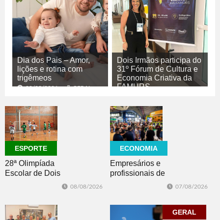
Dia dos Pais – Amor,
Dois Irmãos participa do
lições e rotina com
31º Fórum de Cultura e
trigêmeos
Economia Criativa da
FAMURS
08/08/2026
GERAL
08/08/2026
CULTURA
ECONOMIA
ESPORTE
Empresários e
28ª Olimpíada
profissionais de
Escolar de Dois
Dois Irmãos,
Irmãos retorna
07/08/2026
08/08/2026
Morro e Herval
com disputas de
prestigiam 27ª
Handebol Mirim
Construsul
GERAL