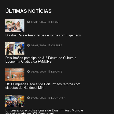
ÚLTIMAS NOTÍCIAS
08/08/2026
GERAL
Dia dos Pais – Amor, lições e rotina com trigêmeos
08/08/2026
CULTURA
Dois Irmãos participa do 31º Fórum de Cultura e
Economia Criativa da FAMURS
08/08/2026
ESPORTE
28ª Olimpíada Escolar de Dois Irmãos retorna com
disputas de Handebol Mirim
07/08/2026
ECONOMIA
Empresários e profissionais de Dois Irmãos, Morro e
Herval prestigiam 27ª Construsul