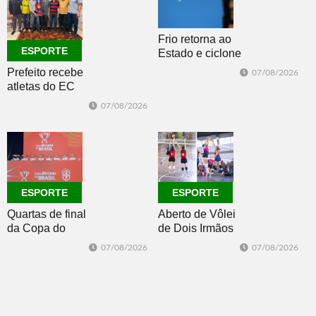
Frio retorna ao
ESPORTE
Estado e ciclone
se afasta para o
Prefeito recebe
07/08/2026
oceano no fim
atletas do EC
de semana
Morro Reuter,
07/08/2026
campeões do
Intermunicipal
Master 65+
ESPORTE
ESPORTE
Quartas de final
Aberto de Vôlei
da Copa do
de Dois Irmãos
Brasil 2026: veja
segue neste
07/08/2026
07/08/2026
classificados,
sábado com
datas e detalhes
mais quatro
do sorteio
jogos