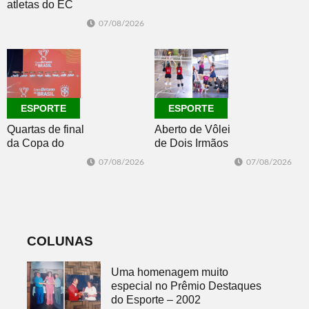
atletas do EC
de semana
Morro Reuter,
07/08/2026
campeões do
Intermunicipal
Master 65+
ESPORTE
ESPORTE
Quartas de final
Aberto de Vôlei
da Copa do
de Dois Irmãos
Brasil 2026: veja
segue neste
07/08/2026
07/08/2026
classificados,
sábado com
datas e detalhes
mais quatro
do sorteio
jogos
COLUNAS
Uma homenagem muito
especial no Prêmio Destaques
do Esporte – 2002