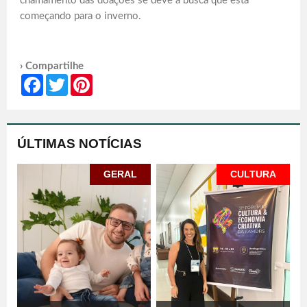
chamamento das doações se deve à busca que está
começando para o inverno.
› Compartilhe
Facebook
Twitter
Pinterest
ÚLTIMAS NOTÍCIAS
GERAL
CULTURA