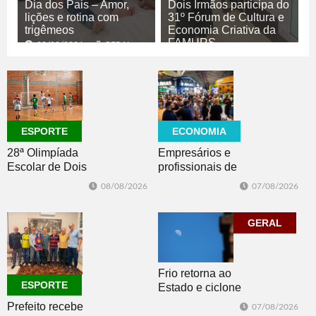
Dia dos Pais – Amor,
Dois Irmãos participa do
lições e rotina com
31º Fórum de Cultura e
trigêmeos
Economia Criativa da
FAMURS
08/08/2026
GERAL
08/08/2026
CULTURA
ECONOMIA
ESPORTE
Empresários e
28ª Olimpíada
profissionais de
Escolar de Dois
Dois Irmãos,
Irmãos retorna
07/08/2026
08/08/2026
Morro e Herval
com disputas de
prestigiam 27ª
Handebol Mirim
Construsul
GERAL
Frio retorna ao
ESPORTE
Estado e ciclone
se afasta para o
Prefeito recebe
07/08/2026
oceano no fim