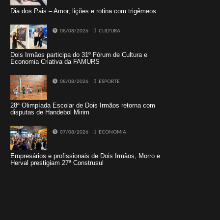
Dia dos Pais – Amor, lições e rotina com trigêmeos
08/08/2026
CULTURA
Dois Irmãos participa do 31º Fórum de Cultura e
Economia Criativa da FAMURS
08/08/2026
ESPORTE
28ª Olimpíada Escolar de Dois Irmãos retorna com
disputas de Handebol Mirim
07/08/2026
ECONOMIA
Empresários e profissionais de Dois Irmãos, Morro e
Herval prestigiam 27ª Construsul
Tweets by jornaldoisirmo1