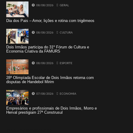
08/08/2026
GERAL
Dia dos Pais – Amor, lições e rotina com trigêmeos
08/08/2026
CULTURA
Dois Irmãos participa do 31º Fórum de Cultura e
Economia Criativa da FAMURS
08/08/2026
ESPORTE
28ª Olimpíada Escolar de Dois Irmãos retorna com
disputas de Handebol Mirim
07/08/2026
ECONOMIA
Empresários e profissionais de Dois Irmãos, Morro e
Herval prestigiam 27ª Construsul
Tweets by jornaldoisirmo1