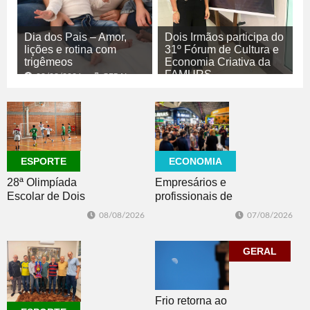
Dia dos Pais – Amor,
Dois Irmãos participa do
lições e rotina com
31º Fórum de Cultura e
trigêmeos
Economia Criativa da
FAMURS
08/08/2026
GERAL
08/08/2026
CULTURA
ECONOMIA
ESPORTE
Empresários e
28ª Olimpíada
profissionais de
Escolar de Dois
Dois Irmãos,
Irmãos retorna
07/08/2026
08/08/2026
Morro e Herval
com disputas de
prestigiam 27ª
Handebol Mirim
Construsul
GERAL
Frio retorna ao