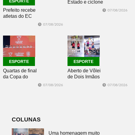
ESPORTE
Estado e ciclone
se afasta para o
Prefeito recebe
07/08/2026
oceano no fim
atletas do EC
de semana
Morro Reuter,
07/08/2026
campeões do
Intermunicipal
Master 65+
ESPORTE
ESPORTE
Quartas de final
Aberto de Vôlei
da Copa do
de Dois Irmãos
Brasil 2026: veja
segue neste
07/08/2026
07/08/2026
classificados,
sábado com
datas e detalhes
mais quatro
do sorteio
jogos
COLUNAS
Uma homenagem muito