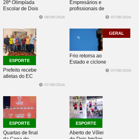
Empresários e
28ª Olimpíada
profissionais de
Escolar de Dois
Dois Irmãos,
Irmãos retorna
07/08/2026
08/08/2026
Morro e Herval
com disputas de
prestigiam 27ª
Handebol Mirim
Construsul
GERAL
Frio retorna ao
ESPORTE
Estado e ciclone
se afasta para o
Prefeito recebe
07/08/2026
oceano no fim
atletas do EC
de semana
Morro Reuter,
07/08/2026
campeões do
Intermunicipal
Master 65+
ESPORTE
ESPORTE
Quartas de final
Aberto de Vôlei
da Copa do
de Dois Irmãos