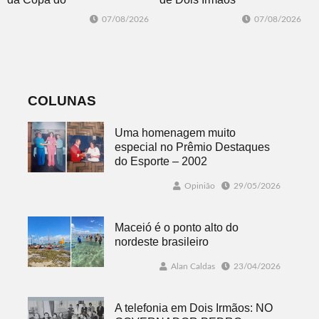
Brasil 2026: veja
segue neste
07/08/2026
07/08/2026
classificados,
sábado com
datas e detalhes
mais quatro
do sorteio
jogos
COLUNAS
Uma homenagem muito
especial no Prêmio Destaques
do Esporte – 2002
Opinião
29/05/2026
Maceió é o ponto alto do
nordeste brasileiro
Alan Caldas
23/04/2026
A telefonia em Dois Irmãos: NO