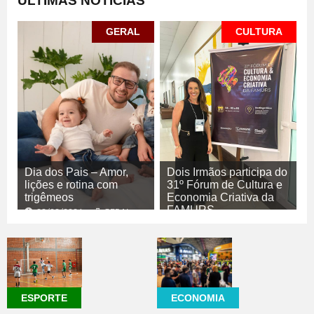
ÚLTIMAS NOTÍCIAS
GERAL
CULTURA
Dia dos Pais – Amor,
Dois Irmãos participa do
lições e rotina com
31º Fórum de Cultura e
trigêmeos
Economia Criativa da
FAMURS
08/08/2026
GERAL
08/08/2026
CULTURA
ECONOMIA
ESPORTE