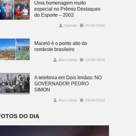
Uma homenagem muito
especial no Prêmio Destaques
do Esporte – 2002
Opinião
29/05/2026
Maceió é o ponto alto do
nordeste brasileiro
Alan Caldas
23/04/2026
A telefonia em Dois Irmãos: NO
GOVERNADOR PEDRO
SIMON
Alan Caldas
23/04/2026
FOTOS DO DIA