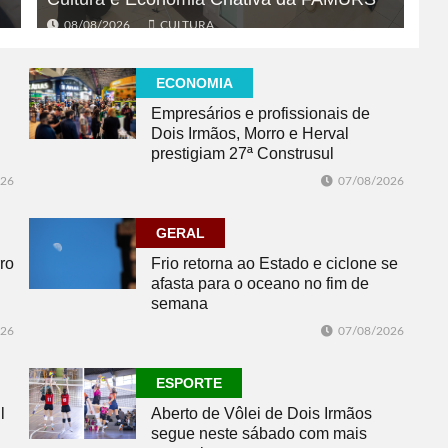
08/08/2026
CULTURA
ECONOMIA
Empresários e profissionais de
Dois Irmãos, Morro e Herval
prestigiam 27ª Construsul
026
07/08/2026
GERAL
ro
Frio retorna ao Estado e ciclone se
afasta para o oceano no fim de
semana
026
07/08/2026
ESPORTE
l
Aberto de Vôlei de Dois Irmãos
segue neste sábado com mais