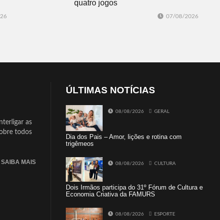
quatro jogos
026
07/08/2026
ÚLTIMAS NOTÍCIAS
08/08/2026
GERAL
terligar as
sobre todos
Dia dos Pais – Amor, lições e rotina com
trigêmeos
SAIBA MAIS
08/08/2026
CULTURA
Dois Irmãos participa do 31º Fórum de Cultura e
Economia Criativa da FAMURS
08/08/2026
ESPORTE