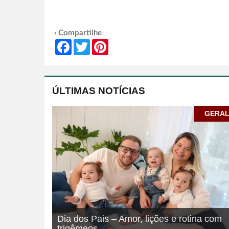
› Compartilhe
Facebook
Twitter
Pinterest
ÚLTIMAS NOTÍCIAS
GERA
Dia dos Pais – Amor, lições e rotina com
trigêmeos