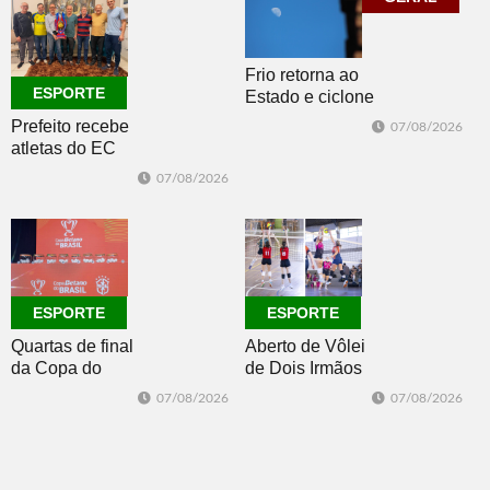
Frio retorna ao
ESPORTE
Estado e ciclone
se afasta para o
Prefeito recebe
07/08/2026
oceano no fim
atletas do EC
de semana
Morro Reuter,
07/08/2026
campeões do
Intermunicipal
Master 65+
ESPORTE
ESPORTE
Quartas de final
Aberto de Vôlei
da Copa do
de Dois Irmãos
Brasil 2026: veja
segue neste
07/08/2026
07/08/2026
classificados,
sábado com
datas e detalhes
mais quatro
do sorteio
jogos