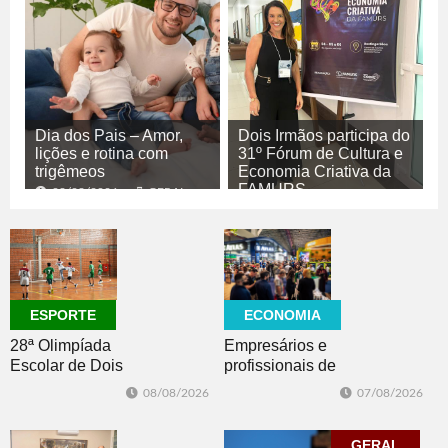
Dia dos Pais – Amor,
Dois Irmãos participa do
lições e rotina com
31º Fórum de Cultura e
trigêmeos
Economia Criativa da
FAMURS
08/08/2026
GERAL
08/08/2026
CULTURA
ECONOMIA
ESPORTE
Empresários e
28ª Olimpíada
profissionais de
Escolar de Dois
Dois Irmãos,
Irmãos retorna
07/08/2026
08/08/2026
Morro e Herval
com disputas de
prestigiam 27ª
Handebol Mirim
Construsul
GERAL