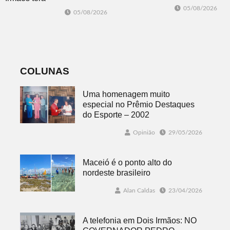
conhece seus
seleção com 10
05/08/2026
05/08/2026
campeões em
oportunidades
Dois Irmãos
de emprego no
dia 10
COLUNAS
Uma homenagem muito
especial no Prêmio Destaques
do Esporte – 2002
Opinião
29/05/2026
Maceió é o ponto alto do
nordeste brasileiro
Alan Caldas
23/04/2026
A telefonia em Dois Irmãos: NO