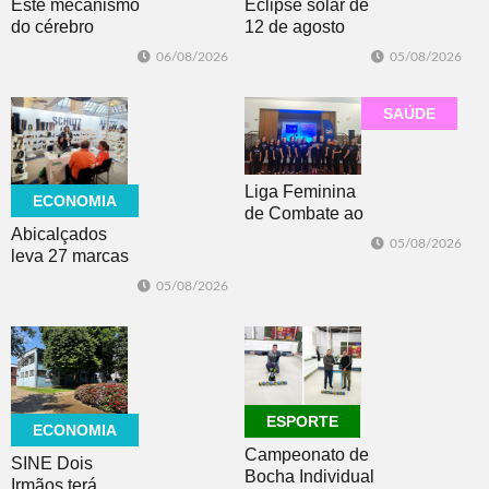
Este mecanismo
Eclipse solar de
do cérebro
12 de agosto
ajuda você a se
poderá ser visto
06/08/2026
05/08/2026
manter motivado
do Brasil? Saiba
onde o
fenômeno será
SAÚDE
visível
Liga Feminina
ECONOMIA
de Combate ao
Abicalçados
Câncer lança
05/08/2026
leva 27 marcas
nova camiseta
para feira norte-
de
05/08/2026
americana de
conscientização
calçados
ESPORTE
ECONOMIA
Campeonato de
SINE Dois
Bocha Individual
Irmãos terá