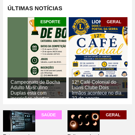
ÚLTIMAS NOTÍCIAS
ESPORTE
GERAL
Campeonato de Bocha
12º Café Colonial do
Adulto Masculino
Lions Clube Dois
Duplas está com
Irmãos acontece no dia
inscrições abertas
22 de agosto
06/08/2026
06/08/2026
GERAL
ESPORTE
SAÚDE
GERAL