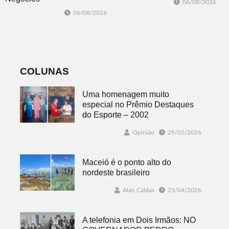
06/08/2026
atualização do
promovida pela
06/08/2026
Plano Municipal
ACI é nesta
de Turismo
sexta-feira em
Dois Irmãos
COLUNAS
Uma homenagem muito
especial no Prêmio Destaques
do Esporte – 2002
Opinião
29/05/2026
Maceió é o ponto alto do
nordeste brasileiro
Alan Caldas
23/04/2026
A telefonia em Dois Irmãos: NO