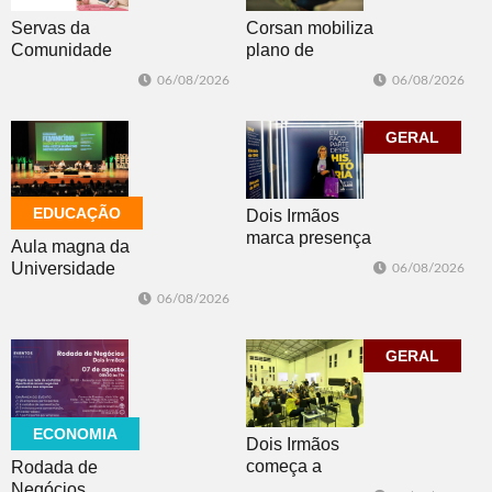
Corsan mobiliza
Servas da
plano de
Comunidade
contingência
Luterana
06/08/2026
06/08/2026
diante da
realizam brechó
previsão de
nesta sexta-feira
temporais no RS
GERAL
EDUCAÇÃO
Dois Irmãos
marca presença
Aula magna da
no evento
Universidade
06/08/2026
Cidade da
Feevale
06/08/2026
Advocacia em
mobiliza
Porto Alegre
comunidade
acadêmica em
GERAL
debate sobre o
feminicídio
ECONOMIA
Dois Irmãos
começa a
Rodada de
trabalhar na
Negócios