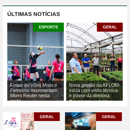
ÚLTIMAS NOTÍCIAS
ESPORTE
GERAL
Finais do Vôlei Misto e
Nova gestão da AFLORI
Feminino movimentam
inicia com visita técnica
Morro Reuter nesta
e posse da diretoria
sexta
06/08/2026
GERAL
06/08/2026
ESPORTE
GERAL
GERAL