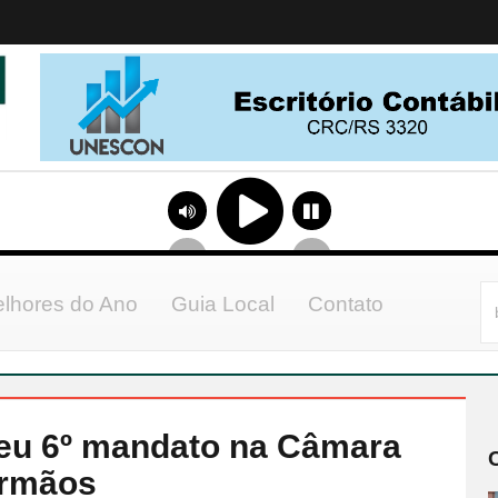
lhores do Ano
Guia Local
Contato
seu 6º mandato na Câmara
Irmãos