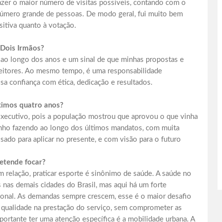
azer o maior número de visitas possíveis, contando com o
m número grande de pessoas. De modo geral, fui muito bem
sitiva quanto à votação.
Dois Irmãos?
ao longo dos anos e um sinal de que minhas propostas e
itores. Ao mesmo tempo, é uma responsabilidade
ssa confiança com ética, dedicação e resultados.
ximos quatro anos?
Executivo, pois a população mostrou que aprovou o que vinha
enho fazendo ao longo dos últimos mandatos, com muita
sado para aplicar no presente, e com visão para o futuro
retende focar?
 relação, praticar esporte é sinônimo de saúde. A saúde no
nas demais cidades do Brasil, mas aqui há um forte
cional. As demandas sempre crescem, esse é o maior desafio
m qualidade na prestação do serviço, sem comprometer as
portante ter uma atenção específica é a mobilidade urbana. A