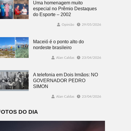
Uma homenagem muito
especial no Prêmio Destaques
do Esporte – 2002
Opinião
29/05/2026
Maceió é o ponto alto do
nordeste brasileiro
Alan Caldas
23/04/2026
A telefonia em Dois Irmãos: NO
GOVERNADOR PEDRO
SIMON
Alan Caldas
23/04/2026
FOTOS DO DIA