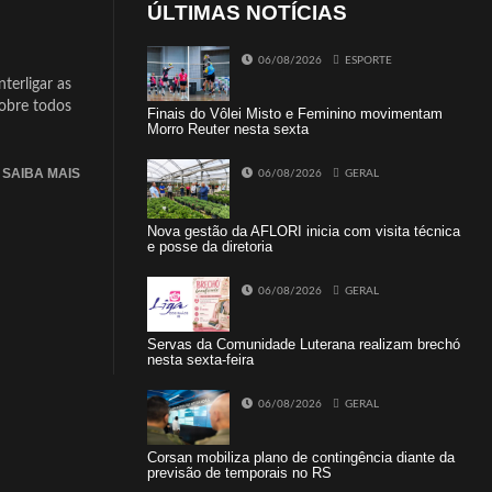
ÚLTIMAS NOTÍCIAS
06/08/2026
ESPORTE
terligar as
sobre todos
Finais do Vôlei Misto e Feminino movimentam
Morro Reuter nesta sexta
SAIBA MAIS
06/08/2026
GERAL
Nova gestão da AFLORI inicia com visita técnica
e posse da diretoria
06/08/2026
GERAL
Servas da Comunidade Luterana realizam brechó
nesta sexta-feira
06/08/2026
GERAL
Corsan mobiliza plano de contingência diante da
previsão de temporais no RS