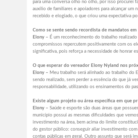
para uma conversa olho no olho, por isso procurei f
auxílio de familiares e apoiadores para alcançar u
recebido e elogiado, o que criou uma expectativa po
Como se sente sendo recordista de mandatos em 
Elony –
É um reconhecimento do trabalho realizado 
compromissos repercutem positivamente com os ele
significativa, pois reforça a necessidade de honrar e
O que esperar do vereador Elony Nyland nos pró
Elony –
Meu trabalho será alinhado ao trabalho do 
sendo realizado, sem perder a essência do que já v
responsabilidade, utilizando os ensinamentos do pas
Existe algum projeto ou área específica em que p
Elony –
Saúde e esporte são duas áreas que possuem
município possui as mesmas dificuldades que vemos 
investimento na área, bem acima do limite constitu
do gestor público: conseguir aliar investimento co
contas públicas em geral. Outro assunto que será im