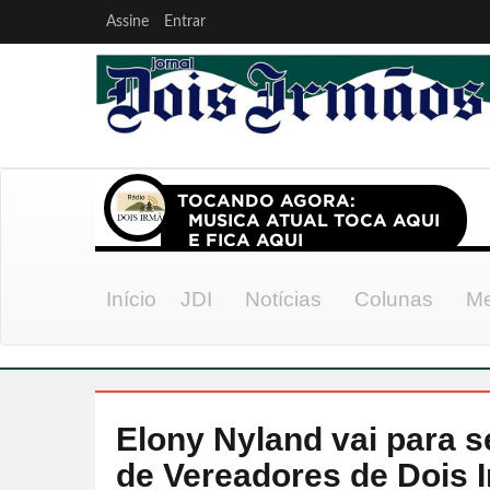
Assine
Entrar
Início
JDI
Notícias
Colunas
Me
Elony Nyland vai para 
de Vereadores de Dois 