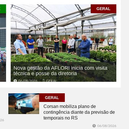
E
GERAL
Nova gestão da AFLORI inicia com visita
técnica e posse da diretoria
06/08/2026
GERAL
GERAL
Corsan mobiliza plano de
contingência diante da previsão de
temporais no RS
026
06/08/2026