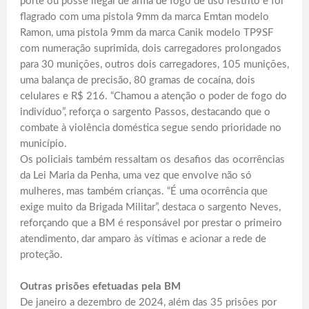
porte ou posse ilegal de arma de fogo de uso restrito e foi
flagrado com uma pistola 9mm da marca Emtan modelo
Ramon, uma pistola 9mm da marca Canik modelo TP9SF
com numeração suprimida, dois carregadores prolongados
para 30 munições, outros dois carregadores, 105 munições,
uma balança de precisão, 80 gramas de cocaína, dois
celulares e R$ 216. “Chamou a atenção o poder de fogo do
indivíduo”, reforça o sargento Passos, destacando que o
combate à violência doméstica segue sendo prioridade no
município.
Os policiais também ressaltam os desafios das ocorrências
da Lei Maria da Penha, uma vez que envolve não só
mulheres, mas também crianças. “É uma ocorrência que
exige muito da Brigada Militar”, destaca o sargento Neves,
reforçando que a BM é responsável por prestar o primeiro
atendimento, dar amparo às vítimas e acionar a rede de
proteção.
Outras prisões efetuadas pela BM
De janeiro a dezembro de 2024, além das 35 prisões por