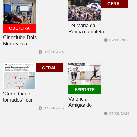
do sorteio
jogos
GERAL
Lei Maria da
CULTURA
Penha completa
Cineclube Dois
20 anos entre
07/08/2026
Morros lota
avanços e
Biblioteca
desafios
07/08/2026
Pública com o
clássico “Um
corpo que cai”
GERAL
ESPORTE
‘Corredor de
Valencia,
tornados’: por
Amigas do
que o RS é a 2ª
07/08/2026
Copo, Los
região do
07/08/2026
Bandoleros e
mundo mais
Green Brush
favorável ao
vencem no
fenômeno
futsal