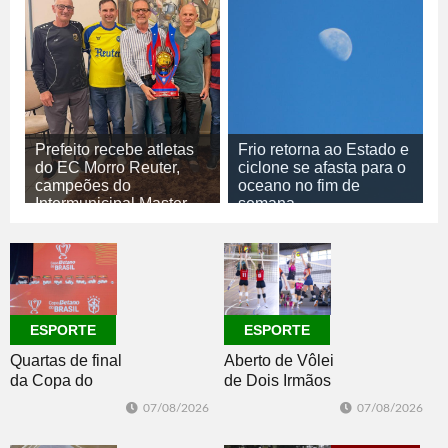
Prefeito recebe atletas
Frio retorna ao Estado e
do EC Morro Reuter,
ciclone se afasta para o
campeões do
oceano no fim de
Intermunicipal Master
semana
65+
07/08/2026
GERAL
07/08/2026
ESPORTE
ESPORTE
ESPORTE
Quartas de final
Aberto de Vôlei
da Copa do
de Dois Irmãos
Brasil 2026: veja
segue neste
07/08/2026
07/08/2026
classificados,
sábado com
datas e detalhes
mais quatro