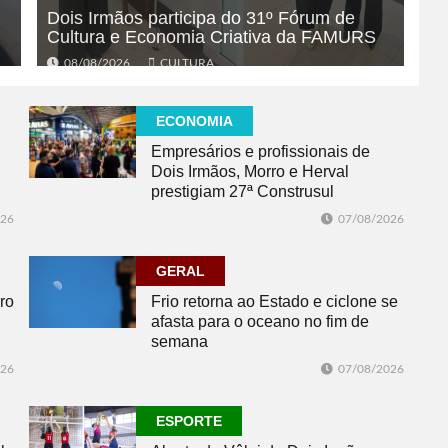
Dois Irmãos participa do 31º Fórum de
Cultura e Economia Criativa da FAMURS
08/08/2026
CULTURA
ECONOMIA
Empresários e profissionais de
Dois Irmãos, Morro e Herval
prestigiam 27ª Construsul
026
07/08/2026
GERAL
ro
Frio retorna ao Estado e ciclone se
afasta para o oceano no fim de
semana
026
07/08/2026
ESPORTE