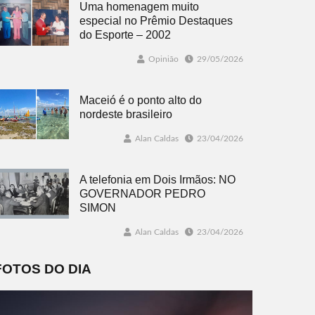
Uma homenagem muito
especial no Prêmio Destaques
do Esporte – 2002
Opinião
29/05/2026
Maceió é o ponto alto do
nordeste brasileiro
Alan Caldas
23/04/2026
A telefonia em Dois Irmãos: NO
GOVERNADOR PEDRO
SIMON
Alan Caldas
23/04/2026
FOTOS DO DIA