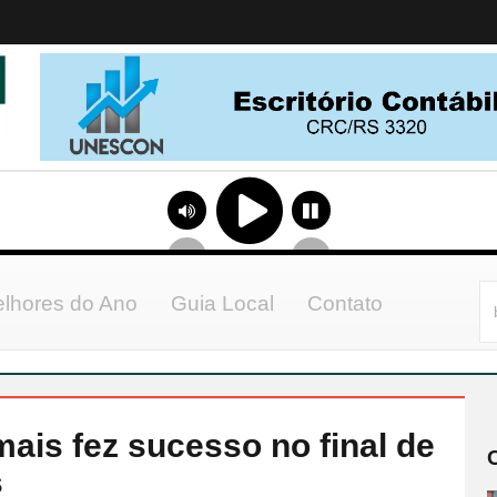
lhores do Ano
Guia Local
Contato
ais fez sucesso no final de
s