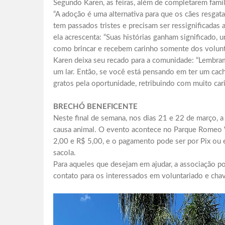
Segundo Karen, as feiras, além de completarem famíl
“A adoção é uma alternativa para que os cães resgat
tem passados tristes e precisam ser ressignificadas 
ela acrescenta: “Suas histórias ganham significado, 
como brincar e recebem carinho somente dos voluntá
Karen deixa seu recado para a comunidade: “Lembr
um lar. Então, se você está pensando em ter um cac
gratos pela oportunidade, retribuindo com muito carin
BRECHÓ BENEFICENTE
Neste final de semana, nos dias 21 e 22 de março,
causa animal. O evento acontece no Parque Romeo W
2,00 e R$ 5,00, e o pagamento pode ser por Pix ou 
sacola.
Para aqueles que desejam em ajudar, a associação po
contato para os interessados em voluntariado e c