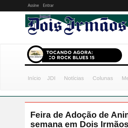
Assine
Entrar
Início
JDI
Notícias
Colunas
Me
Feira de Adoção de Anim
semana em Dois Irmão