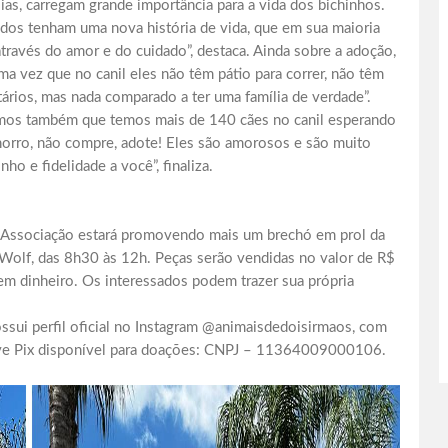
ias, carregam grande importância para a vida dos bichinhos.
ados tenham uma nova história de vida, que em sua maioria
através do amor e do cuidado”, destaca. Ainda sobre a adoção,
uma vez que no canil eles não têm pátio para correr, não têm
rios, mas nada comparado a ter uma família de verdade”.
amos também que temos mais de 140 cães no canil esperando
horro, não compre, adote! Eles são amorosos e são muito
ho e fidelidade a você”, finaliza.
 a Associação estará promovendo mais um brechó em prol da
olf, das 8h30 às 12h. Peças serão vendidas no valor de R$
em dinheiro. Os interessados podem trazer sua própria
ssui perfil oficial no Instagram @animaisdedoisirmaos, com
have Pix disponível para doações: CNPJ – 11364009000106.