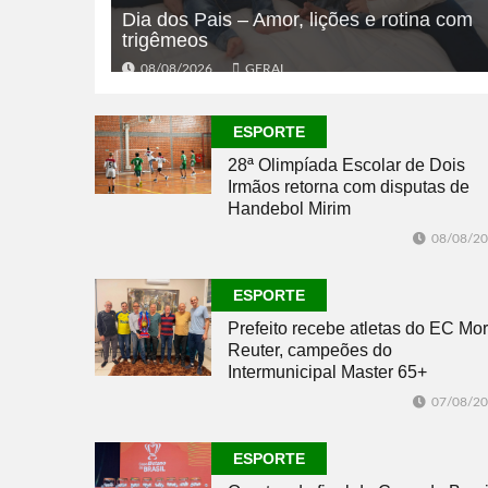
Dia dos Pais – Amor, lições e rotina com
trigêmeos
08/08/2026
GERAL
ESPORTE
28ª Olimpíada Escolar de Dois
Irmãos retorna com disputas de
Handebol Mirim
08/08/2
ESPORTE
Prefeito recebe atletas do EC Mor
Reuter, campeões do
Intermunicipal Master 65+
07/08/2
ESPORTE