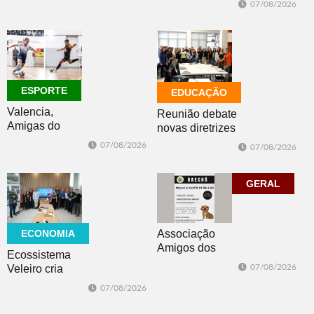
avanços e
07/08/2026
região do
desafios
mundo mais
favorável ao
fenômeno
ESPORTE
EDUCAÇÃO
Valencia,
Reunião debate
Amigas do
novas diretrizes
Copo, Los
para a
07/08/2026
07/08/2026
Bandoleros e
Educação
Green Brush
Especial na
vencem no
perspectiva
GERAL
futsal
inclusiva
ECONOMIA
Associação
Amigos dos
Ecossistema
Animais de Dois
Veleiro cria
07/08/2026
Irmãos promove
Núcleo para
07/08/2026
brechó neste
posicionar Dois
sábado
Irmãos como