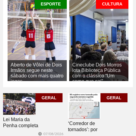
ESPORTE
CULTURA
Aberto de Vôlei de Dois
Cineclube Dois Morros
Irmãos segue neste
lota Biblioteca Pública
sábado com mais quatro
com o clássico “Um
jogos
corpo que cai”
07/08/2026
07/08/2026
ESPORTE
CULTURA
GERAL
GERAL
Lei Maria da
‘Corredor de
Penha completa
tornados’: por
20 anos entre
07/08/2026
que o RS é a 2ª