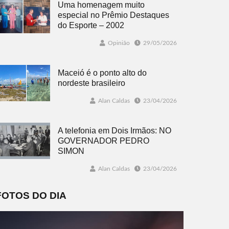
Uma homenagem muito
especial no Prêmio Destaques
do Esporte – 2002
Opinião
29/05/2026
Maceió é o ponto alto do
nordeste brasileiro
Alan Caldas
23/04/2026
A telefonia em Dois Irmãos: NO
GOVERNADOR PEDRO
SIMON
Alan Caldas
23/04/2026
FOTOS DO DIA