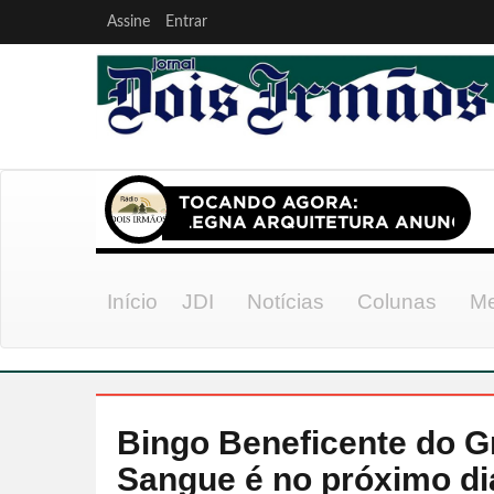
Assine
Entrar
Início
JDI
Notícias
Colunas
Me
Bingo Beneficente do G
Sangue é no próximo di