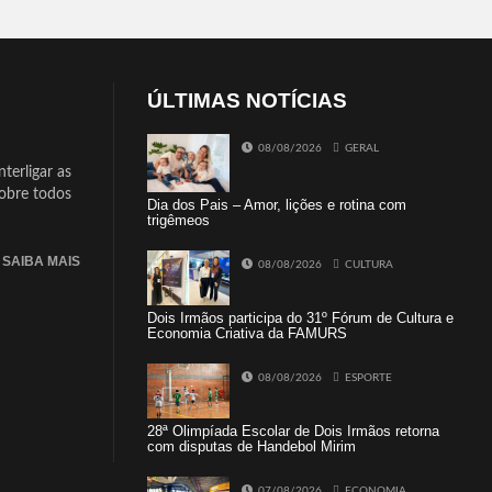
ÚLTIMAS NOTÍCIAS
08/08/2026
GERAL
terligar as
sobre todos
Dia dos Pais – Amor, lições e rotina com
trigêmeos
SAIBA MAIS
08/08/2026
CULTURA
Dois Irmãos participa do 31º Fórum de Cultura e
Economia Criativa da FAMURS
08/08/2026
ESPORTE
28ª Olimpíada Escolar de Dois Irmãos retorna
com disputas de Handebol Mirim
07/08/2026
ECONOMIA