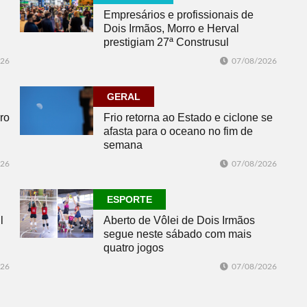
Empresários e profissionais de
Dois Irmãos, Morro e Herval
prestigiam 27ª Construsul
026
07/08/2026
GERAL
ro
Frio retorna ao Estado e ciclone se
afasta para o oceano no fim de
semana
026
07/08/2026
ESPORTE
l
Aberto de Vôlei de Dois Irmãos
segue neste sábado com mais
quatro jogos
026
07/08/2026