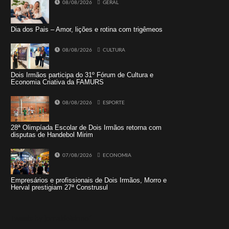
08/08/2026
GERAL
Dia dos Pais – Amor, lições e rotina com trigêmeos
08/08/2026
CULTURA
Dois Irmãos participa do 31º Fórum de Cultura e
Economia Criativa da FAMURS
08/08/2026
ESPORTE
28ª Olimpíada Escolar de Dois Irmãos retorna com
disputas de Handebol Mirim
07/08/2026
ECONOMIA
Empresários e profissionais de Dois Irmãos, Morro e
Herval prestigiam 27ª Construsul
Tweets by jornaldoisirmo1