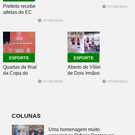
se afasta para o
Prefeito recebe
07/08/2026
oceano no fim
atletas do EC
de semana
Morro Reuter,
07/08/2026
campeões do
Intermunicipal
Master 65+
ESPORTE
ESPORTE
Quartas de final
Aberto de Vôlei
da Copa do
de Dois Irmãos
Brasil 2026: veja
segue neste
07/08/2026
07/08/2026
classificados,
sábado com
datas e detalhes
mais quatro
do sorteio
jogos
COLUNAS
Uma homenagem muito