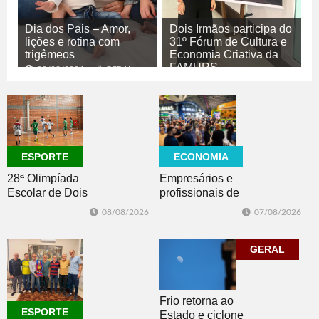
Dia dos Pais – Amor,
Dois Irmãos participa do
lições e rotina com
31º Fórum de Cultura e
trigêmeos
Economia Criativa da
FAMURS
08/08/2026
GERAL
08/08/2026
CULTURA
ECONOMIA
ESPORTE
Empresários e
28ª Olimpíada
profissionais de
Escolar de Dois
Dois Irmãos,
Irmãos retorna
07/08/2026
08/08/2026
Morro e Herval
com disputas de
prestigiam 27ª
Handebol Mirim
Construsul
GERAL
Frio retorna ao
ESPORTE
Estado e ciclone