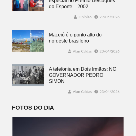
especial no Prêmio Destaques
do Esporte – 2002
Opinião
29/05/2026
Maceió é o ponto alto do
nordeste brasileiro
Alan Caldas
23/04/2026
A telefonia em Dois Irmãos: NO
GOVERNADOR PEDRO
SIMON
Alan Caldas
23/04/2026
FOTOS DO DIA