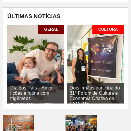
ÚLTIMAS NOTÍCIAS
GERAL
CULTURA
Dia dos Pais – Amor,
Dois Irmãos participa do
lições e rotina com
31º Fórum de Cultura e
trigêmeos
Economia Criativa da
FAMURS
08/08/2026
GERAL
08/08/2026
CULTURA