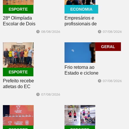
ECONOMIA
ESPORTE
Empresários e
28ª Olimpíada
profissionais de
Escolar de Dois
Dois Irmãos,
Irmãos retorna
07/08/2026
08/08/2026
Morro e Herval
com disputas de
prestigiam 27ª
Handebol Mirim
Construsul
GERAL
Frio retorna ao
ESPORTE
Estado e ciclone
se afasta para o
Prefeito recebe
07/08/2026
oceano no fim
atletas do EC
de semana
Morro Reuter,
07/08/2026
campeões do
Intermunicipal
Master 65+