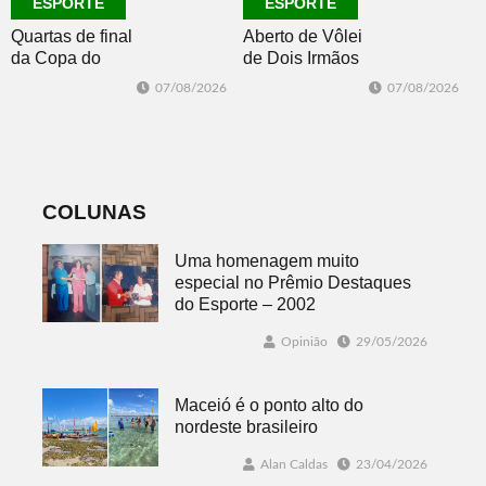
ESPORTE
ESPORTE
Quartas de final
Aberto de Vôlei
da Copa do
de Dois Irmãos
Brasil 2026: veja
segue neste
07/08/2026
07/08/2026
classificados,
sábado com
datas e detalhes
mais quatro
do sorteio
jogos
COLUNAS
Uma homenagem muito
especial no Prêmio Destaques
do Esporte – 2002
Opinião
29/05/2026
Maceió é o ponto alto do
nordeste brasileiro
Alan Caldas
23/04/2026