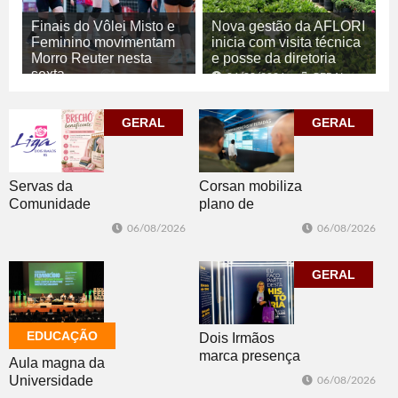
Finais do Vôlei Misto e
Nova gestão da AFLORI
Feminino movimentam
inicia com visita técnica
Morro Reuter nesta
e posse da diretoria
sexta
06/08/2026
GERAL
06/08/2026
ESPORTE
GERAL
GERAL
Corsan mobiliza
Servas da
plano de
Comunidade
contingência
Luterana
06/08/2026
06/08/2026
diante da
realizam brechó
previsão de
nesta sexta-feira
temporais no RS
GERAL
EDUCAÇÃO
Dois Irmãos
marca presença
Aula magna da
no evento
Universidade
06/08/2026
Cidade da