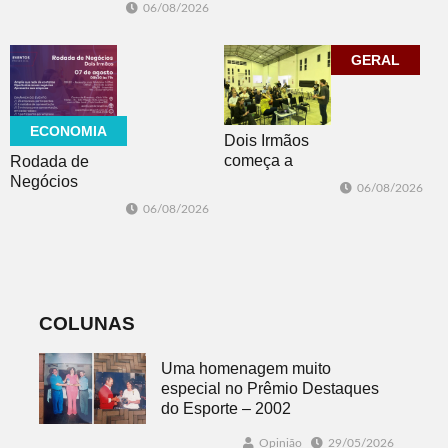
Feevale
06/08/2026
Advocacia em
mobiliza
Porto Alegre
comunidade
acadêmica em
GERAL
debate sobre o
feminicídio
ECONOMIA
Dois Irmãos
começa a
Rodada de
trabalhar na
Negócios
06/08/2026
atualização do
promovida pela
06/08/2026
Plano Municipal
ACI é nesta
de Turismo
sexta-feira em
Dois Irmãos
COLUNAS
Uma homenagem muito
especial no Prêmio Destaques
do Esporte – 2002
Opinião
29/05/2026