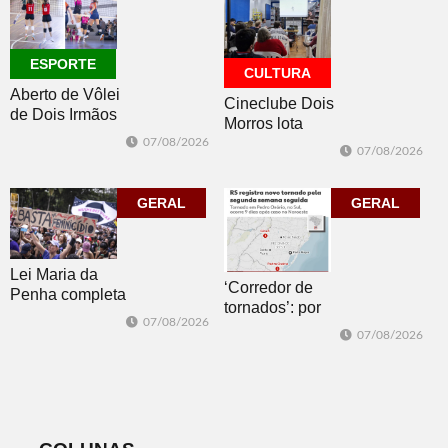
ESPORTE
CULTURA
Aberto de Vôlei
Cineclube Dois
de Dois Irmãos
Morros lota
segue neste
Biblioteca
07/08/2026
07/08/2026
sábado com
Pública com o
mais quatro
clássico “Um
jogos
GERAL
corpo que cai”
GERAL
Lei Maria da
‘Corredor de
Penha completa
tornados’: por
20 anos entre
07/08/2026
que o RS é a 2ª
avanços e
07/08/2026
região do
desafios
mundo mais
favorável ao
fenômeno