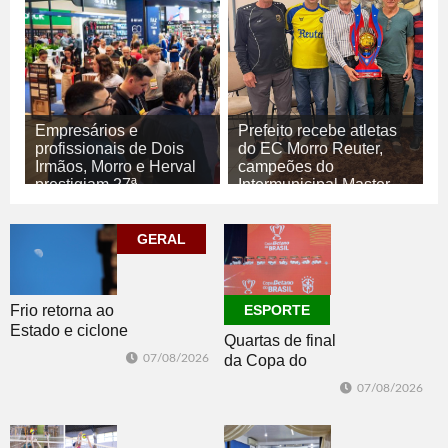
Empresários e
Prefeito recebe atletas
profissionais de Dois
do EC Morro Reuter,
Irmãos, Morro e Herval
campeões do
prestigiam 27ª
Intermunicipal Master
Construsul
65+
07/08/2026
07/08/2026
GERAL
ECONOMIA
ESPORTE
Frio retorna ao
ESPORTE
Estado e ciclone
Quartas de final
se afasta para o
07/08/2026
da Copa do
oceano no fim
Brasil 2026: veja
de semana
07/08/2026
classificados,
datas e detalhes
do sorteio