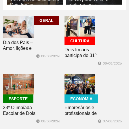
Dois Irmãos
partir de terça
10/08/2026
10/08/2026
GERAL
CULTURA
GERAL
CULTURA
Dia dos Pais –
Amor, lições e
Dois Irmãos
rotina com
participa do 31º
08/08/2026
trigêmeos
Fórum de
08/08/2026
Cultura e
Economia
Criativa da
FAMURS
ECONOMIA
ESPORTE
Empresários e
28ª Olimpíada
profissionais de
Escolar de Dois
Dois Irmãos,
Irmãos retorna
07/08/2026
08/08/2026
Morro e Herval
com disputas de