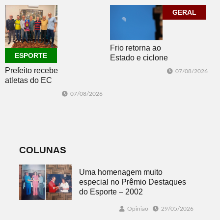
prestigiam 27ª
Handebol Mirim
Construsul
GERAL
Frio retorna ao
ESPORTE
Estado e ciclone
se afasta para o
Prefeito recebe
07/08/2026
oceano no fim
atletas do EC
de semana
Morro Reuter,
07/08/2026
campeões do
Intermunicipal
Master 65+
COLUNAS
Uma homenagem muito
especial no Prêmio Destaques
do Esporte – 2002
Opinião
29/05/2026