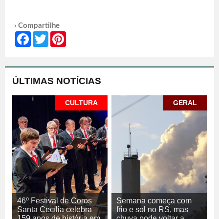
› Compartilhe
Facebook
Twitter
Pinterest
ÚLTIMAS NOTÍCIAS
CULTURA
GERAL
46º Festival de Coros
Semana começa com
Santa Cecília celebra
frio e sol no RS, mas
159 anos de história em
chuva pode voltar a