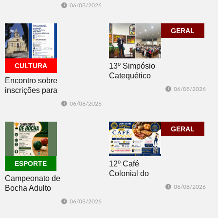
atualização do
promovida pela
06/08/2026
Plano Municipal
ACI é nesta
de Turismo
sexta-feira em
Dois Irmãos
GERAL
CULTURA
13º Simpósio
Catequético
Encontro sobre
inscrições para
06/08/2026
os editais da
06/08/2026
PNAB acontece
nesta sexta-feira
GERAL
ESPORTE
12º Café
Colonial do
Campeonato de
Lions Clube
Bocha Adulto
06/08/2026
Dois Irmãos
Masculino
06/08/2026
acontece no dia
Duplas está com
22 de agosto
inscrições