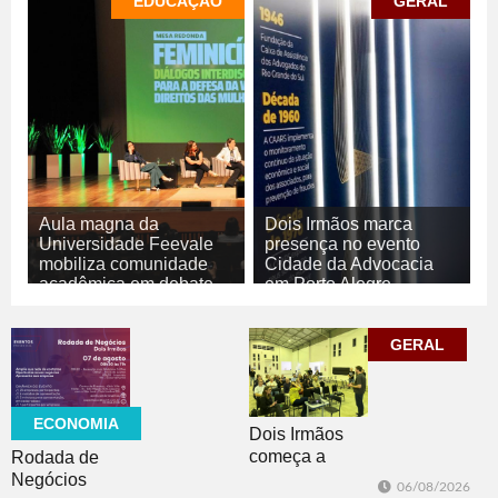
EDUCAÇÃO
GERAL
Aula magna da
Dois Irmãos marca
Universidade Feevale
presença no evento
mobiliza comunidade
Cidade da Advocacia
acadêmica em debate
em Porto Alegre
sobre o feminicídio
06/08/2026
GERAL
06/08/2026
GERAL
EDUCAÇÃO
ECONOMIA
Dois Irmãos
começa a
Rodada de
trabalhar na
Negócios
06/08/2026