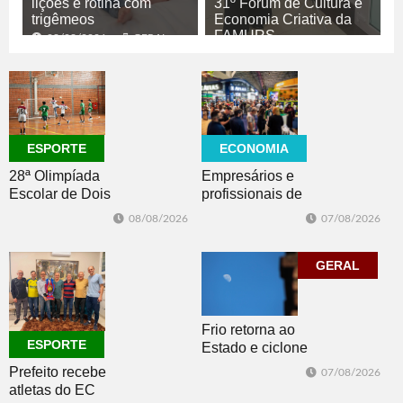
lições e rotina com
31º Fórum de Cultura e
trigêmeos
Economia Criativa da
FAMURS
08/08/2026
GERAL
08/08/2026
CULTURA
ECONOMIA
ESPORTE
Empresários e
28ª Olimpíada
profissionais de
Escolar de Dois
Dois Irmãos,
Irmãos retorna
07/08/2026
08/08/2026
Morro e Herval
com disputas de
prestigiam 27ª
Handebol Mirim
Construsul
GERAL
Frio retorna ao
ESPORTE
Estado e ciclone
se afasta para o
Prefeito recebe
07/08/2026
oceano no fim
atletas do EC
de semana