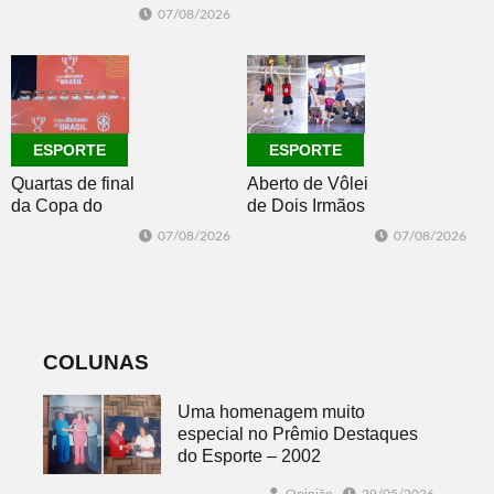
Morro Reuter,
07/08/2026
campeões do
Intermunicipal
Master 65+
ESPORTE
ESPORTE
Quartas de final
Aberto de Vôlei
da Copa do
de Dois Irmãos
Brasil 2026: veja
segue neste
07/08/2026
07/08/2026
classificados,
sábado com
datas e detalhes
mais quatro
do sorteio
jogos
COLUNAS
Uma homenagem muito
especial no Prêmio Destaques
do Esporte – 2002