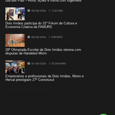
Dia dos Pais – Amor, lições e rotina com trigêmeos
08/08/2026
CULTURA
Dois Irmãos participa do 31º Fórum de Cultura e
Economia Criativa da FAMURS
08/08/2026
ESPORTE
28ª Olimpíada Escolar de Dois Irmãos retorna com
disputas de Handebol Mirim
07/08/2026
ECONOMIA
Empresários e profissionais de Dois Irmãos, Morro e
Herval prestigiam 27ª Construsul
Tweets by jornaldoisirmo1