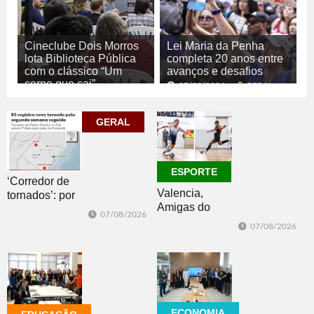
Cineclube Dois Morros
Lei Maria da Penha
lota Biblioteca Pública
completa 20 anos entre
com o clássico “Um
avanços e desafios
corpo que cai”
07/08/2026
GERAL
07/08/2026
CULTURA
GERAL
ESPORTE
‘Corredor de
Valencia,
tornados’: por
Amigas do
que o RS é a 2ª
07/08/2026
Copo, Los
região do
07/08/2026
Bandoleros e
mundo mais
Green Brush
favorável ao
vencem no
fenômeno
futsal
ECONOMIA