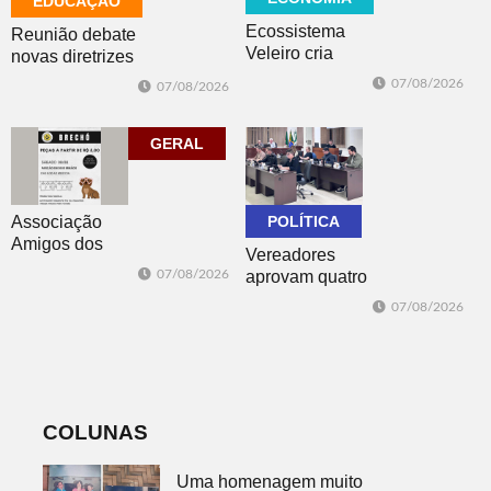
EDUCAÇÃO
Ecossistema
Reunião debate
Veleiro cria
novas diretrizes
Núcleo para
para a
07/08/2026
07/08/2026
posicionar Dois
Educação
Irmãos como
Especial na
cidade
perspectiva
GERAL
globalmente
inclusiva
conectada
Associação
POLÍTICA
Amigos dos
Vereadores
Animais de Dois
07/08/2026
aprovam quatro
Irmãos promove
projetos do
brechó neste
07/08/2026
Poder Executivo
sábado
e um do
Legislativo
COLUNAS
Uma homenagem muito