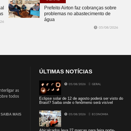
al
Prefeito Airton faz cobranças sobre
as
problemas no abastecimento de
água
026
05/08/2026
ÚLTIMAS NOTÍCIAS
05/08/2026
GERAL
terligar as
sobre todos
Eclipse solar de 12 de agosto poderá ser visto do
Brasil? Saiba onde o fenômeno será visível
SAIBA MAIS
05/08/2026
ECONOMIA
Abicalçados leva 27 marcas para feira norte-