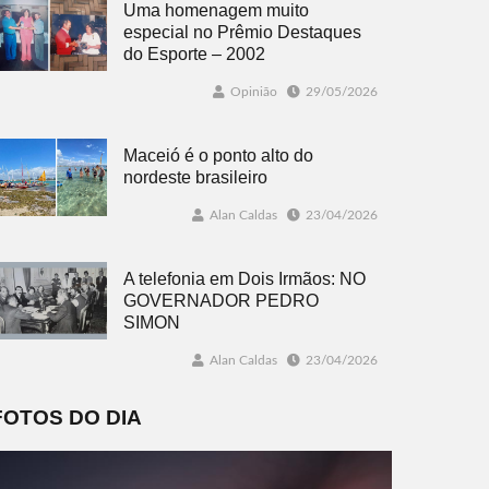
Uma homenagem muito
especial no Prêmio Destaques
do Esporte – 2002
Opinião
29/05/2026
Maceió é o ponto alto do
nordeste brasileiro
Alan Caldas
23/04/2026
A telefonia em Dois Irmãos: NO
GOVERNADOR PEDRO
SIMON
Alan Caldas
23/04/2026
FOTOS DO DIA