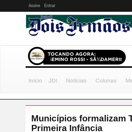
Assine
Entrar
Início
JDI
Notícias
Colunas
Me
Municípios formalizam
Primeira Infância