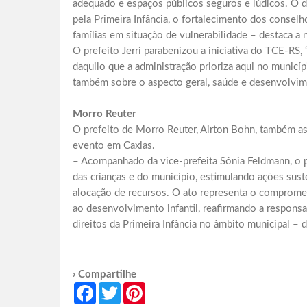
adequado e espaços públicos seguros e lúdicos. O
pela Primeira Infância, o fortalecimento dos conselh
famílias em situação de vulnerabilidade – destaca a 
O prefeito Jerri parabenizou a iniciativa do TCE-R
daquilo que a administração prioriza aqui no municí
também sobre o aspecto geral, saúde e desenvolvime
Morro Reuter
O prefeito de Morro Reuter, Airton Bohn, também a
evento em Caxias.
– Acompanhado da vice-prefeita Sônia Feldmann, o 
das crianças e do município, estimulando ações sus
alocação de recursos. O ato representa o compromet
ao desenvolvimento infantil, reafirmando a responsa
direitos da Primeira Infância no âmbito municipal – d
› Compartilhe
Facebook
Twitter
Pinterest