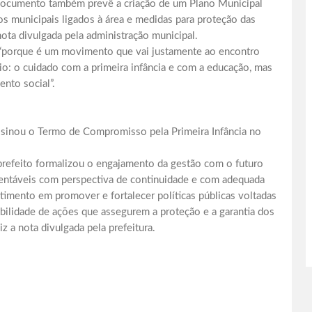
 documento também prevê a criação de um Plano Municipal
os municipais ligados à área e medidas para proteção das
nota divulgada pela administração municipal.
S, “porque é um movimento que vai justamente ao encontro
pio: o cuidado com a primeira infância e com a educação, mas
nto social”.
ssinou o Termo de Compromisso pela Primeira Infância no
prefeito formalizou o engajamento da gestão com o futuro
tentáveis com perspectiva de continuidade e com adequada
imento em promover e fortalecer políticas públicas voltadas
bilidade de ações que assegurem a proteção e a garantia dos
iz a nota divulgada pela prefeitura.