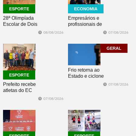
ECONOMIA
ESPORTE
Empresários e
28ª Olimpíada
profissionais de
Escolar de Dois
Dois Irmãos,
Irmãos retorna
07/08/2026
08/08/2026
Morro e Herval
com disputas de
prestigiam 27ª
Handebol Mirim
Construsul
GERAL
Frio retorna ao
ESPORTE
Estado e ciclone
se afasta para o
Prefeito recebe
07/08/2026
oceano no fim
atletas do EC
de semana
Morro Reuter,
07/08/2026
campeões do
Intermunicipal
Master 65+