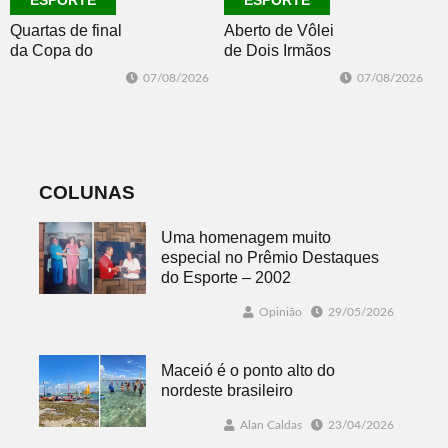
ESPORTE
ESPORTE
Quartas de final
Aberto de Vôlei
da Copa do
de Dois Irmãos
Brasil 2026: veja
segue neste
07/08/2026
07/08/2026
classificados,
sábado com
datas e detalhes
mais quatro
do sorteio
jogos
COLUNAS
Uma homenagem muito
especial no Prêmio Destaques
do Esporte – 2002
Opinião
29/05/2026
Maceió é o ponto alto do
nordeste brasileiro
Alan Caldas
23/04/2026