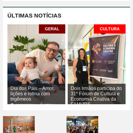
ÚLTIMAS NOTÍCIAS
GERAL
CULTURA
Dia dos Pais – Amor,
Dois Irmãos participa do
lições e rotina com
31º Fórum de Cultura e
trigêmeos
Economia Criativa da
FAMURS
08/08/2026
GERAL
08/08/2026
CULTURA