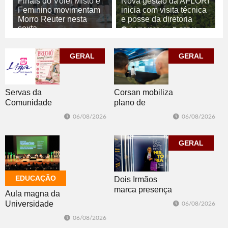
Finais do Vôlei Misto e
Nova gestão da AFLORI
Feminino movimentam
inicia com visita técnica
Morro Reuter nesta
e posse da diretoria
sexta
06/08/2026
GERAL
06/08/2026
ESPORTE
GERAL
GERAL
Corsan mobiliza
Servas da
plano de
Comunidade
contingência
Luterana
06/08/2026
06/08/2026
diante da
realizam brechó
previsão de
nesta sexta-feira
temporais no RS
GERAL
EDUCAÇÃO
Dois Irmãos
marca presença
Aula magna da
no evento
Universidade
06/08/2026
Cidade da
Feevale
06/08/2026
Advocacia em
mobiliza