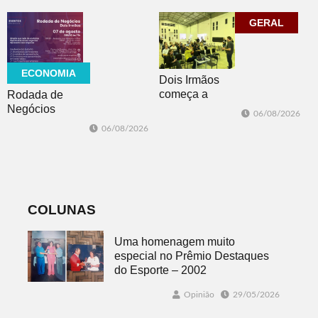
Porto Alegre
comunidade
acadêmica em
GERAL
debate sobre o
feminicídio
ECONOMIA
Dois Irmãos
começa a
Rodada de
trabalhar na
Negócios
06/08/2026
atualização do
promovida pela
06/08/2026
Plano Municipal
ACI é nesta
de Turismo
sexta-feira em
Dois Irmãos
COLUNAS
Uma homenagem muito
especial no Prêmio Destaques
do Esporte – 2002
Opinião
29/05/2026