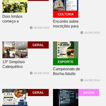
CULTURA
Dois Irmãos
começa a
Encontro sobre
trabalhar na
inscrições para
06/08/2026
atualização do
os editais da
06/08/2026
Plano Municipal
PNAB acontece
de Turismo
nesta sexta-feira
GERAL
13º Simpósio
ESPORTE
Catequético
Campeonato de
06/08/2026
Bocha Adulto
Masculino
06/08/2026
Duplas está com
inscrições
GERAL
abertas
SAÚDE