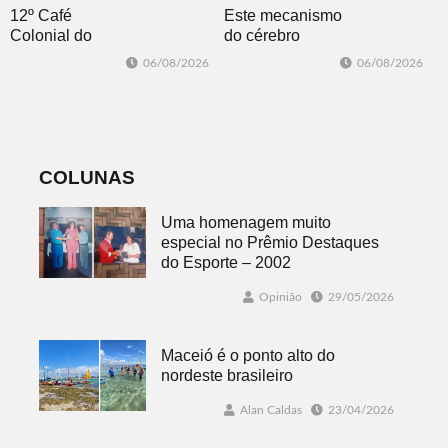
12º Café
Este mecanismo
Colonial do
do cérebro
Lions Clube
ajuda você a se
06/08/2026
06/08/2026
Dois Irmãos
manter motivado
acontece no dia
22 de agosto
COLUNAS
Uma homenagem muito
especial no Prêmio Destaques
do Esporte – 2002
Opinião
29/05/2026
Maceió é o ponto alto do
nordeste brasileiro
Alan Caldas
23/04/2026