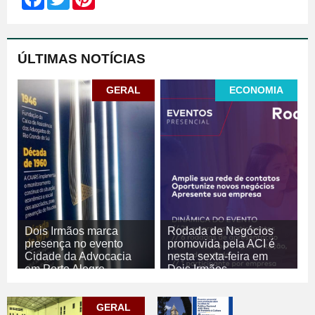
ÚLTIMAS NOTÍCIAS
GERAL
ECONOMIA
Dois Irmãos marca
Rodada de Negócios
presença no evento
promovida pela ACI é
Cidade da Advocacia
nesta sexta-feira em
em Porto Alegre
Dois Irmãos
06/08/2026
GERAL
06/08/2026
ECONOMIA
GERAL