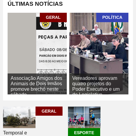
ÚLTIMAS NOTÍCIAS
GERAL
POLÍTICA
Associação Amigos dos
Vereadores aprovam
Animais de Dois Irmãos
quatro projetos do
promove brechó neste
Poder Executivo e um
sábado
do Legislativo
07/08/2026
GERAL
07/08/2026
POLÍTICA
GERAL
Temporal e
ESPORTE