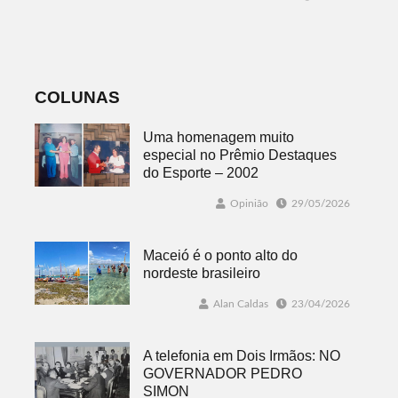
mobiliza
temporais no RS
comunidade
acadêmica em
debate sobre o
feminicídio
COLUNAS
Uma homenagem muito
especial no Prêmio Destaques
do Esporte – 2002
Opinião
29/05/2026
Maceió é o ponto alto do
nordeste brasileiro
Alan Caldas
23/04/2026
A telefonia em Dois Irmãos: NO
GOVERNADOR PEDRO
SIMON