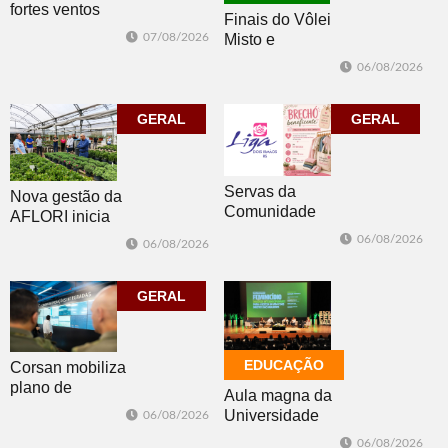
fortes ventos
Finais do Vôlei
derrubam
07/08/2026
Misto e
árvores e
Feminino
deixam parte da
06/08/2026
movimentam
cidade sem luz
Morro Reuter
GERAL
nesta sexta
GERAL
Servas da
Nova gestão da
Comunidade
AFLORI inicia
Luterana
com visita
06/08/2026
06/08/2026
realizam brechó
técnica e posse
nesta sexta-feira
da diretoria
GERAL
EDUCAÇÃO
Corsan mobiliza
plano de
Aula magna da
contingência
Universidade
06/08/2026
diante da
Feevale
06/08/2026
previsão de