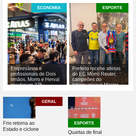
ECONOMIA
ESPORTE
Empresários e
Prefeito recebe atletas
profissionais de Dois
do EC Morro Reuter,
Irmãos, Morro e Herval
campeões do
prestigiam 27ª
Intermunicipal Master
Construsul
65+
07/08/2026
07/08/2026
GERAL
ECONOMIA
ESPORTE
Frio retorna ao
ESPORTE
Estado e ciclone
Quartas de final
se afasta para o