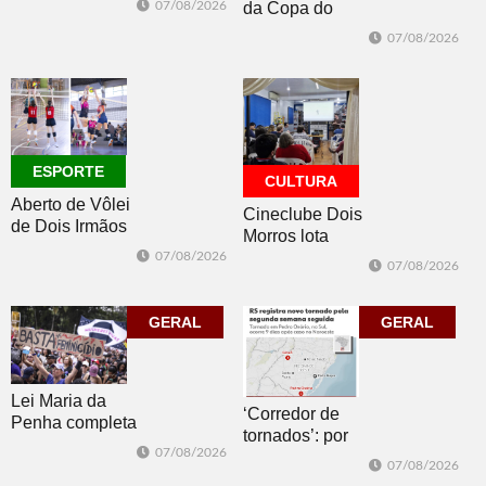
07/08/2026
da Copa do
oceano no fim
Brasil 2026: veja
de semana
07/08/2026
classificados,
datas e detalhes
do sorteio
ESPORTE
CULTURA
Aberto de Vôlei
Cineclube Dois
de Dois Irmãos
Morros lota
segue neste
Biblioteca
07/08/2026
07/08/2026
sábado com
Pública com o
mais quatro
clássico “Um
jogos
GERAL
corpo que cai”
GERAL
Lei Maria da
‘Corredor de
Penha completa
tornados’: por
20 anos entre
07/08/2026
que o RS é a 2ª
avanços e
07/08/2026
região do