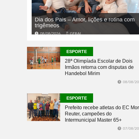
Dia dos Pais – Amor, lições e rotina com
trigêmeos
08/08/2026
GERAL
ESPORTE
28ª Olimpíada Escolar de Dois
Irmãos retorna com disputas de
Handebol Mirim
08/08/2
ESPORTE
Prefeito recebe atletas do EC Mor
Reuter, campeões do
Intermunicipal Master 65+
07/08/2