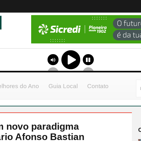
lhores do Ano
Guia Local
Contato
um novo paradigma
ário Afonso Bastian