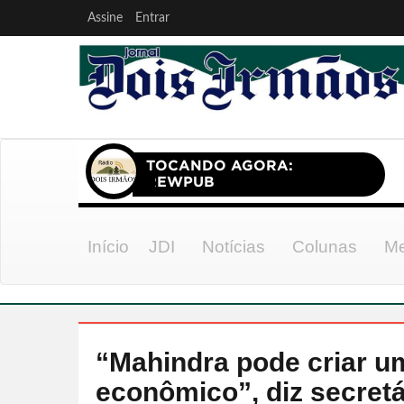
Assine
Entrar
Início
JDI
Notícias
Colunas
Me
“Mahindra pode criar 
econômico”, diz secret