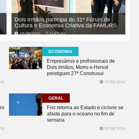
Dois Irmãos participa do 31º Fórum de
Cultura e Economia Criativa da FAMURS
08/08/2026
CULTURA
ECONOMIA
Empresários e profissionais de
Dois Irmãos, Morro e Herval
prestigiam 27ª Construsul
026
07/08/2026
GERAL
ro
Frio retorna ao Estado e ciclone se
afasta para o oceano no fim de
semana
026
07/08/2026