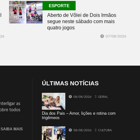
ESPORTE
l
Aberto de Vôlei de Dois Irmãos
segue neste sábado com mais
quatro jogos
026
07/08/2026
ÚLTIMAS NOTÍCIAS
08/08/2026
GERAL
terligar as
sobre todos
Dia dos Pais – Amor, lições e rotina com
trigêmeos
SAIBA MAIS
08/08/2026
CULTURA