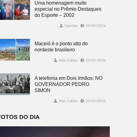
Uma homenagem muito
especial no Prêmio Destaques
do Esporte – 2002
Opinião
29/05/2026
Maceió é o ponto alto do
nordeste brasileiro
Alan Caldas
23/04/2026
A telefonia em Dois Irmãos: NO
GOVERNADOR PEDRO
SIMON
Alan Caldas
23/04/2026
FOTOS DO DIA