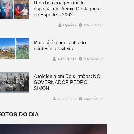
Uma homenagem muito
especial no Prêmio Destaques
do Esporte – 2002
Opinião
29/05/2026
Maceió é o ponto alto do
nordeste brasileiro
Alan Caldas
23/04/2026
A telefonia em Dois Irmãos: NO
GOVERNADOR PEDRO
SIMON
Alan Caldas
23/04/2026
FOTOS DO DIA