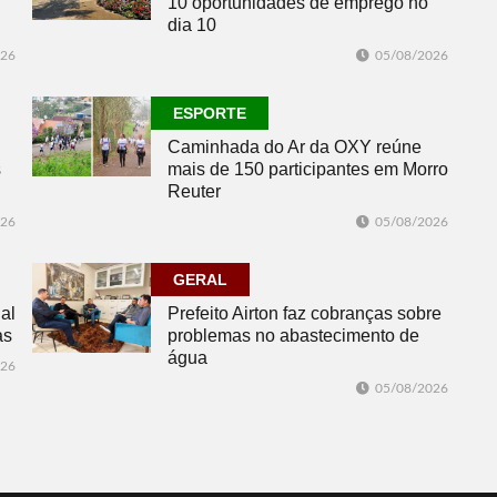
10 oportunidades de emprego no
dia 10
026
05/08/2026
ESPORTE
Caminhada do Ar da OXY reúne
s
mais de 150 participantes em Morro
Reuter
026
05/08/2026
GERAL
al
Prefeito Airton faz cobranças sobre
as
problemas no abastecimento de
água
026
05/08/2026