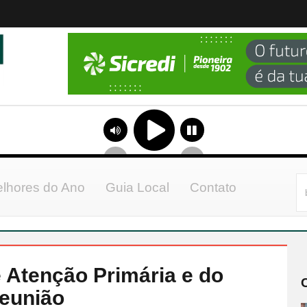
lhores do Ano
Guia Local
Contato
 Atenção Primária e do
reunião