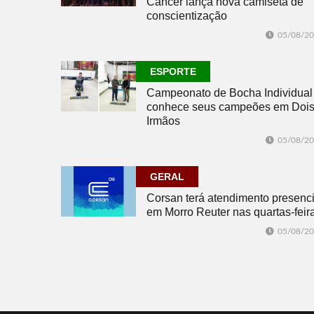
Câncer lança nova camiseta de
conscientização
05/08/2
ESPORTE
Campeonato de Bocha Individual
conhece seus campeões em Doi
Irmãos
05/08/2
GERAL
Corsan terá atendimento presenci
em Morro Reuter nas quartas-feir
05/08/2