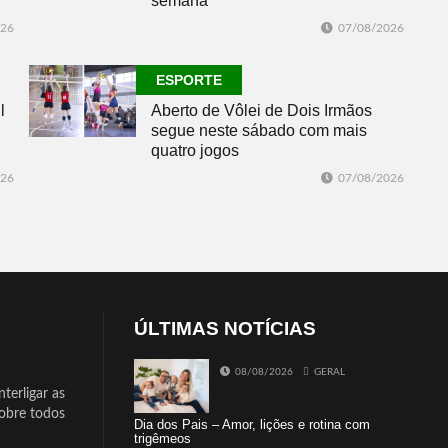
semana
026
07/08/2026
ESPORTE
l
Aberto de Vôlei de Dois Irmãos
segue neste sábado com mais
quatro jogos
026
07/08/2026
ÚLTIMAS NOTÍCIAS
08/08/2026
GERAL
terligar as
sobre todos
Dia dos Pais – Amor, lições e rotina com
trigêmeos