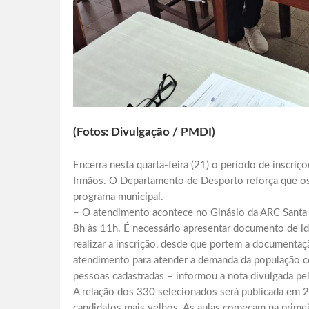
(Fotos: Divulgação / PMDI)
Encerra nesta quarta-feira (21) o período de inscriç
Irmãos. O Departamento de Desporto reforça que os 
programa municipal.
– O atendimento acontece no Ginásio da ARC Santa Ce
8h às 11h. É necessário apresentar documento de i
realizar a inscrição, desde que portem a documentaç
atendimento para atender a demanda da população 
pessoas cadastradas – informou a nota divulgada pel
A relação dos 330 selecionados será publicada em 27 
candidatos mais velhos. As aulas começam na primei