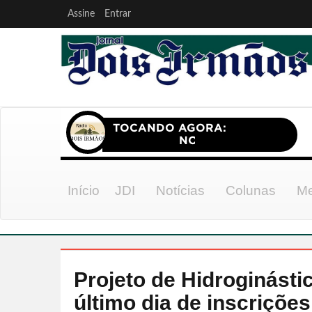
Assine
Entrar
Início
JDI
Notícias
Colunas
Me
Projeto de Hidroginásti
último dia de inscrições