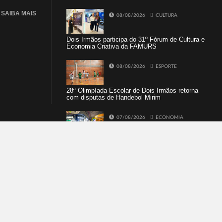
SAIBA MAIS
08/08/2026
CULTURA
Dois Irmãos participa do 31º Fórum de Cultura e
Economia Criativa da FAMURS
08/08/2026
ESPORTE
28ª Olimpíada Escolar de Dois Irmãos retorna
com disputas de Handebol Mirim
07/08/2026
ECONOMIA
Empresários e profissionais de Dois Irmãos,
Morro e Herval prestigiam 27ª Construsul