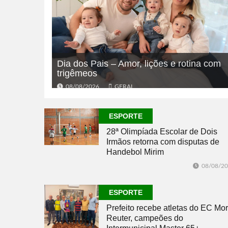
Dia dos Pais – Amor, lições e rotina com
trigêmeos
08/08/2026
GERAL
ESPORTE
28ª Olimpíada Escolar de Dois
Irmãos retorna com disputas de
Handebol Mirim
08/08/2
ESPORTE
Prefeito recebe atletas do EC Mor
Reuter, campeões do