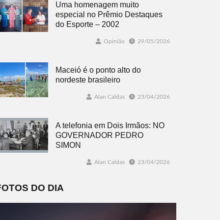
Uma homenagem muito
especial no Prêmio Destaques
do Esporte – 2002
Opinião
29/05/2026
Maceió é o ponto alto do
nordeste brasileiro
Alan Caldas
23/04/2026
A telefonia em Dois Irmãos: NO
GOVERNADOR PEDRO
SIMON
Alan Caldas
23/04/2026
FOTOS DO DIA