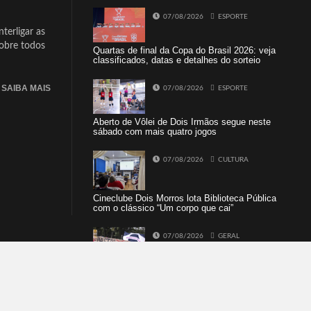
07/08/2026
ESPORTE
terligar as
sobre todos
Quartas de final da Copa do Brasil 2026: veja
classificados, datas e detalhes do sorteio
SAIBA MAIS
07/08/2026
ESPORTE
Aberto de Vôlei de Dois Irmãos segue neste
sábado com mais quatro jogos
07/08/2026
CULTURA
Cineclube Dois Morros lota Biblioteca Pública
com o clássico “Um corpo que cai”
07/08/2026
GERAL
Lei Maria da Penha completa 20 anos entre
avanços e desafios