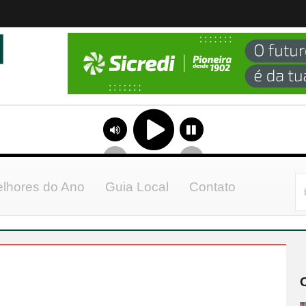
lhores do Ano
Guia Local
Contato