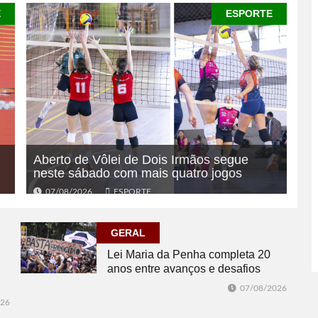
E
ESPORTE
Aberto de Vôlei de Dois Irmãos segue
neste sábado com mais quatro jogos
07/08/2026
ESPORTE
GERAL
Lei Maria da Penha completa 20
anos entre avanços e desafios
07/08/2026
026