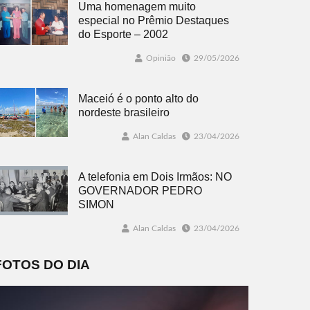
Uma homenagem muito
especial no Prêmio Destaques
do Esporte – 2002
Opinião
29/05/2026
Maceió é o ponto alto do
nordeste brasileiro
Alan Caldas
23/04/2026
A telefonia em Dois Irmãos: NO
GOVERNADOR PEDRO
SIMON
Alan Caldas
23/04/2026
FOTOS DO DIA