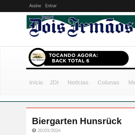
Assine
Entrar
Início
JDI
Notícias
Colunas
Me
Biergarten Hunsrück
20/03/2026