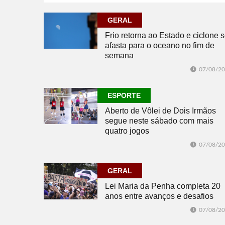
07/08/2026
ECONOMIA
GERAL
Frio retorna ao Estado e ciclone 
afasta para o oceano no fim de
semana
07/08/2
ESPORTE
Aberto de Vôlei de Dois Irmãos
segue neste sábado com mais
quatro jogos
07/08/2
GERAL
Lei Maria da Penha completa 20
anos entre avanços e desafios
07/08/2