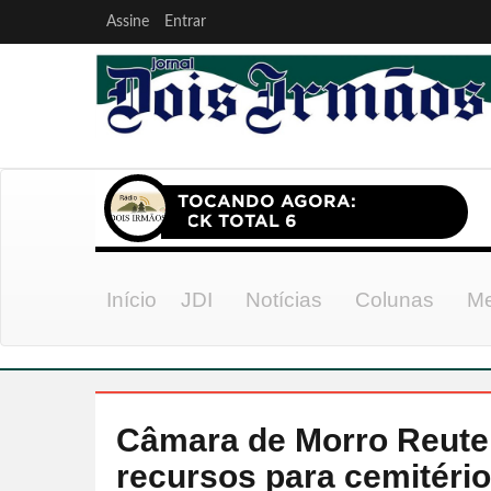
Assine
Entrar
Início
JDI
Notícias
Colunas
Me
Câmara de Morro Reuter
recursos para cemitério