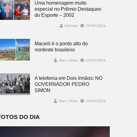
Uma homenagem muito
especial no Prêmio Destaques
do Esporte – 2002
Opinião
29/05/2026
Maceió é o ponto alto do
nordeste brasileiro
Alan Caldas
23/04/2026
A telefonia em Dois Irmãos: NO
GOVERNADOR PEDRO
SIMON
Alan Caldas
23/04/2026
FOTOS DO DIA