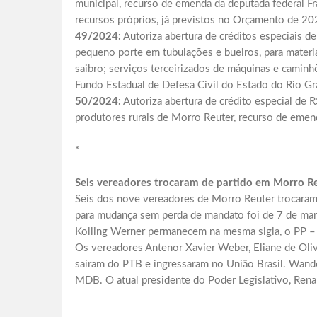
municipal, recurso de emenda da deputada federal F
recursos próprios, já previstos no Orçamento de 20
49/2024:
Autoriza abertura de créditos especiais de
pequeno porte em tubulações e bueiros, para materia
saibro; serviços terceirizados de máquinas e camin
Fundo Estadual de Defesa Civil do Estado do Rio 
50/2024:
Autoriza abertura de crédito especial de R
produtores rurais de Morro Reuter, recurso de emen
*
Seis vereadores trocaram de partido em Morro R
Seis dos nove vereadores de Morro Reuter trocaram d
para mudança sem perda de mandato foi de 7 de març
Kolling Werner permanecem na mesma sigla, o PP – 
Os vereadores Antenor Xavier Weber, Eliane de Oliv
saíram do PTB e ingressaram no União Brasil. Wander
MDB. O atual presidente do Poder Legislativo, Rena