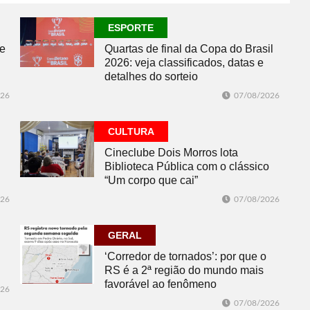
07/08/2026
ESPORTE
ESPORTE
se
Quartas de final da Copa do Brasil
2026: veja classificados, datas e
detalhes do sorteio
026
07/08/2026
CULTURA
Cineclube Dois Morros lota
Biblioteca Pública com o clássico
“Um corpo que cai”
026
07/08/2026
GERAL
‘Corredor de tornados’: por que o
RS é a 2ª região do mundo mais
favorável ao fenômeno
026
07/08/2026