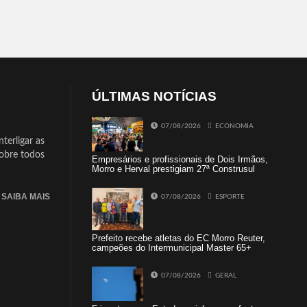
ÚLTIMAS NOTÍCIAS
07/08/2026
ECONOMIA
terligar as
sobre todos
Empresários e profissionais de Dois Irmãos,
Morro e Herval prestigiam 27ª Construsul
SAIBA MAIS
07/08/2026
ESPORTE
Prefeito recebe atletas do EC Morro Reuter,
campeões do Intermunicipal Master 65+
07/08/2026
GERAL