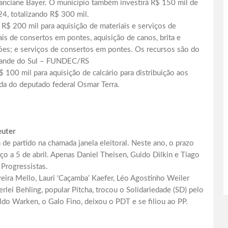
ranciane Bayer. O município também investirá R$ 150 mil de
24, totalizando R$ 300 mil.
 R$ 200 mil para aquisição de materiais e serviços de
is de consertos em pontes, aquisição de canos, brita e
hões; e serviços de consertos em pontes. Os recursos são do
Grande do Sul – FUNDEC/RS
$ 100 mil para aquisição de calcário para distribuição aos
da do deputado federal Osmar Terra.
euter
e partido na chamada janela eleitoral. Neste ano, o prazo
o a 5 de abril. Apenas Daniel Theisen, Guido Dilkin e Tiago
Progressistas.
eira Mello, Lauri ‘Caçamba’ Kaefer, Léo Agostinho Weiler
lei Behling, popular Pitcha, trocou o Solidariedade (SD) pelo
ldo Warken, o Galo Fino, deixou o PDT e se filiou ao PP.