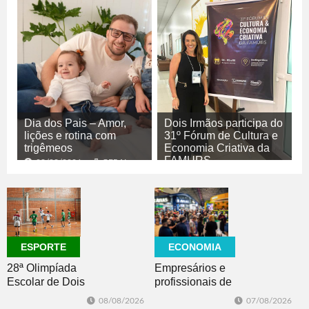
Dia dos Pais – Amor,
Dois Irmãos participa do
lições e rotina com
31º Fórum de Cultura e
trigêmeos
Economia Criativa da
FAMURS
08/08/2026
GERAL
08/08/2026
CULTURA
ECONOMIA
ESPORTE
Empresários e
28ª Olimpíada
profissionais de
Escolar de Dois
Dois Irmãos,
Irmãos retorna
07/08/2026
08/08/2026