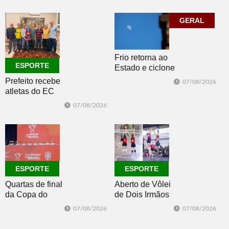
Morro e Herval
com disputas de
prestigiam 27ª
Handebol Mirim
Construsul
GERAL
Frio retorna ao
ESPORTE
Estado e ciclone
se afasta para o
Prefeito recebe
07/08/2026
oceano no fim
atletas do EC
de semana
Morro Reuter,
07/08/2026
campeões do
Intermunicipal
Master 65+
ESPORTE
ESPORTE
Quartas de final
Aberto de Vôlei
da Copa do
de Dois Irmãos
Brasil 2026: veja
segue neste
07/08/2026
07/08/2026
classificados,
sábado com
datas e detalhes
mais quatro