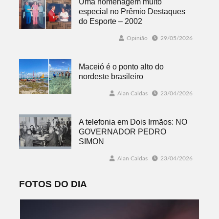
Uma homenagem muito
especial no Prêmio Destaques
do Esporte – 2002
Opinião
29/05/2026
Maceió é o ponto alto do
nordeste brasileiro
Alan Caldas
23/04/2026
A telefonia em Dois Irmãos: NO
GOVERNADOR PEDRO
SIMON
Alan Caldas
23/04/2026
FOTOS DO DIA