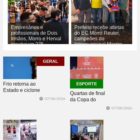
Empresários e
Prefeito recebe atletas
profissionais de Dois
do EC Morro Reuter,
Irmãos, Morro e Herval
campeões do
prestigiam 27ª
Intermunicipal Master
Construsul
65+
07/08/2026
07/08/2026
GERAL
ECONOMIA
ESPORTE
Frio retorna ao
ESPORTE
Estado e ciclone
Quartas de final
se afasta para o
07/08/2026
da Copa do
oceano no fim
Brasil 2026: veja
de semana
07/08/2026
classificados,
datas e detalhes
do sorteio