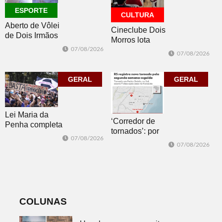
ESPORTE
CULTURA
Aberto de Vôlei
Cineclube Dois
de Dois Irmãos
Morros lota
segue neste
Biblioteca
07/08/2026
07/08/2026
sábado com
Pública com o
mais quatro
clássico “Um
jogos
GERAL
corpo que cai”
GERAL
Lei Maria da
‘Corredor de
Penha completa
tornados’: por
20 anos entre
07/08/2026
que o RS é a 2ª
avanços e
07/08/2026
região do
desafios
mundo mais
favorável ao
fenômeno
COLUNAS