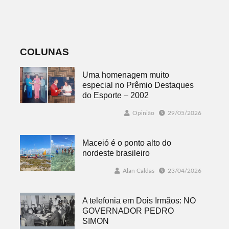
desafios
mundo mais
favorável ao
fenômeno
COLUNAS
Uma homenagem muito
especial no Prêmio Destaques
do Esporte – 2002
Opinião
29/05/2026
Maceió é o ponto alto do
nordeste brasileiro
Alan Caldas
23/04/2026
A telefonia em Dois Irmãos: NO
GOVERNADOR PEDRO
SIMON