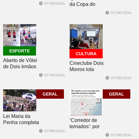
se afasta para o
07/08/2026
da Copa do
oceano no fim
Brasil 2026: veja
de semana
07/08/2026
classificados,
datas e detalhes
do sorteio
ESPORTE
CULTURA
Aberto de Vôlei
Cineclube Dois
de Dois Irmãos
Morros lota
segue neste
Biblioteca
07/08/2026
07/08/2026
sábado com
Pública com o
mais quatro
clássico “Um
jogos
GERAL
corpo que cai”
GERAL
Lei Maria da
‘Corredor de
Penha completa
tornados’: por
20 anos entre
07/08/2026
que o RS é a 2ª
avanços e
07/08/2026
região do