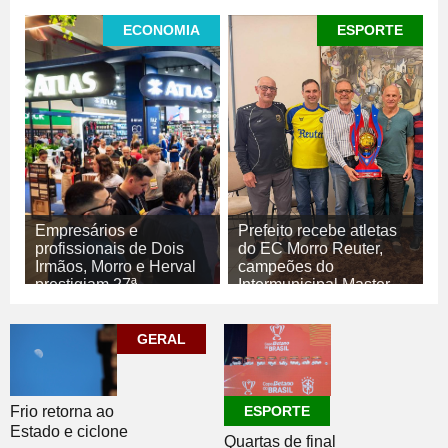
ECONOMIA
ESPORTE
Empresários e
Prefeito recebe atletas
profissionais de Dois
do EC Morro Reuter,
Irmãos, Morro e Herval
campeões do
prestigiam 27ª
Intermunicipal Master
Construsul
65+
07/08/2026
07/08/2026
GERAL
ECONOMIA
ESPORTE
Frio retorna ao
ESPORTE
Estado e ciclone
Quartas de final