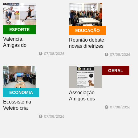
mundo mais
favorável ao
fenômeno
ESPORTE
EDUCAÇÃO
Valencia,
Reunião debate
Amigas do
novas diretrizes
Copo, Los
para a
07/08/2026
07/08/2026
Bandoleros e
Educação
Green Brush
Especial na
vencem no
perspectiva
GERAL
futsal
inclusiva
ECONOMIA
Associação
Amigos dos
Ecossistema
Animais de Dois
Veleiro cria
07/08/2026
Irmãos promove
Núcleo para
07/08/2026
brechó neste
posicionar Dois
sábado
Irmãos como
cidade