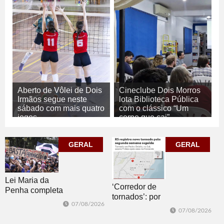
Aberto de Vôlei de Dois
Cineclube Dois Morros
Irmãos segue neste
lota Biblioteca Pública
sábado com mais quatro
com o clássico “Um
jogos
corpo que cai”
07/08/2026
07/08/2026
ESPORTE
CULTURA
GERAL
GERAL
Lei Maria da
‘Corredor de
Penha completa
tornados’: por
20 anos entre
07/08/2026
que o RS é a 2ª
avanços e
07/08/2026
região do
desafios