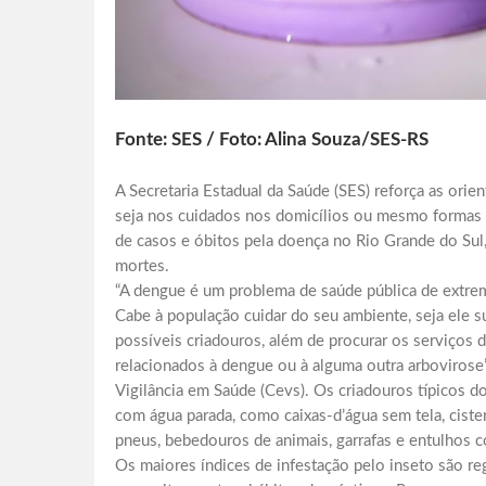
Fonte: SES / Foto: Alina Souza/SES-RS
A Secretaria Estadual da Saúde (SES) reforça as ori
seja nos cuidados nos domicílios ou mesmo formas d
de casos e óbitos pela doença no Rio Grande do Su
mortes.
“A dengue é um problema de saúde pública de extrem
Cabe à população cuidar do seu ambiente, seja ele su
possíveis criadouros, além de procurar os serviços
relacionados à dengue ou à alguma outra arbovirose”,
Vigilância em Saúde (Cevs). Os criadouros típicos d
com água parada, como caixas-d’água sem tela, ciste
pneus, bebedouros de animais, garrafas e entulhos 
Os maiores índices de infestação pelo inseto são re