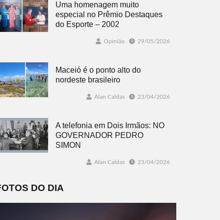
Uma homenagem muito
especial no Prêmio Destaques
do Esporte – 2002
Opinião
29/05/2026
Maceió é o ponto alto do
nordeste brasileiro
Alan Caldas
23/04/2026
A telefonia em Dois Irmãos: NO
GOVERNADOR PEDRO
SIMON
Alan Caldas
23/04/2026
FOTOS DO DIA