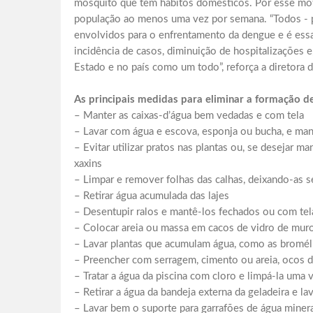
mosquito que tem hábitos domésticos. Por esse mot
população ao menos uma vez por semana. “Todos - po
envolvidos para o enfrentamento da dengue e é ess
incidência de casos, diminuição de hospitalizações 
Estado e no país como um todo”, reforça a diretora
As principais medidas para eliminar a formação d
– Manter as caixas-d’água bem vedadas e com tela
– Lavar com água e escova, esponja ou bucha, e ma
– Evitar utilizar pratos nas plantas ou, se desejar ma
xaxins
– Limpar e remover folhas das calhas, deixando-as 
– Retirar água acumulada das lajes
– Desentupir ralos e mantê-los fechados ou com te
– Colocar areia ou massa em cacos de vidro de mu
– Lavar plantas que acumulam água, como as bromél
– Preencher com serragem, cimento ou areia, ocos 
– Tratar a água da piscina com cloro e limpá-la uma
– Retirar a água da bandeja externa da geladeira e 
– Lavar bem o suporte para garrafões de água minera