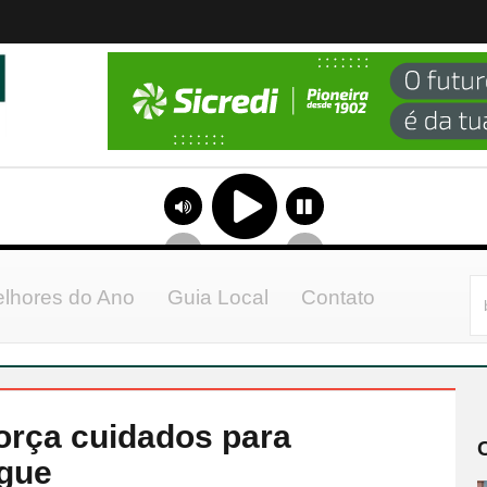
lhores do Ano
Guia Local
Contato
força cuidados para
ngue