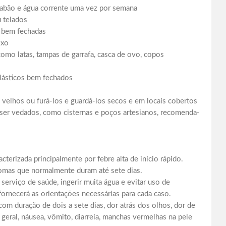
 sabão e água corrente uma vez por semana
u telados
s bem fechadas
aixo
omo latas, tampas de garrafa, casca de ovo, copos
plásticos bem fechados
 velhos ou furá-los e guardá-los secos e em locais cobertos
ser vedados, como cisternas e poços artesianos, recomenda-
cterizada principalmente por febre alta de início rápido.
omas que normalmente duram até sete dias.
erviço de saúde, ingerir muita água e evitar uso de
ornecerá as orientações necessárias para cada caso.
com duração de dois a sete dias, dor atrás dos olhos, dor de
r geral, náusea, vômito, diarreia, manchas vermelhas na pele