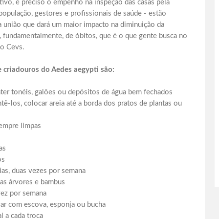
ivo, é preciso o empenho na inspeção das casas pela
pulação, gestores e profissionais de saúde - estão
a união que dará um maior impacto na diminuição da
e, fundamentalmente, de óbitos, que é o que gente busca no
 do Cevs.
e criadouros do Aedes aegypti são:
nter tonéis, galões ou depósitos de água bem fechados
ntê-los, colocar areia até a borda dos pratos de plantas ou
sempre limpas
las
ros
ias, duas vezes por semana
das árvores e bambus
 vez por semana
lavar com escova, esponja ou bucha
l a cada troca