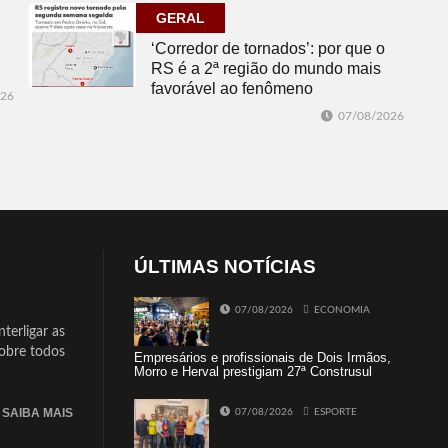
GERAL
‘Corredor de tornados’: por que o
RS é a 2ª região do mundo mais
favorável ao fenômeno
026
07/08/2026
ÚLTIMAS NOTÍCIAS
07/08/2026
ECONOMIA
terligar as
sobre todos
Empresários e profissionais de Dois Irmãos,
Morro e Herval prestigiam 27ª Construsul
SAIBA MAIS
07/08/2026
ESPORTE