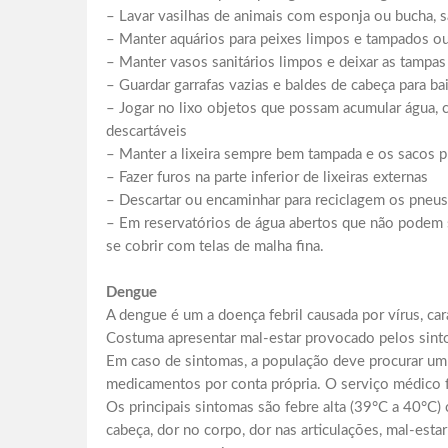
– Lavar vasilhas de animais com esponja ou bucha,
– Manter aquários para peixes limpos e tampados o
– Manter vasos sanitários limpos e deixar as tampa
– Guardar garrafas vazias e baldes de cabeça para b
– Jogar no lixo objetos que possam acumular água, c
descartáveis
– Manter a lixeira sempre bem tampada e os sacos 
– Fazer furos na parte inferior de lixeiras externas
– Descartar ou encaminhar para reciclagem os pneus
– Em reservatórios de água abertos que não podem 
se cobrir com telas de malha fina.
Dengue
A dengue é um a doença febril causada por vírus, cara
Costuma apresentar mal-estar provocado pelos sint
Em caso de sintomas, a população deve procurar um s
medicamentos por conta própria. O serviço médico f
Os principais sintomas são febre alta (39°C a 40°C) 
cabeça, dor no corpo, dor nas articulações, mal-esta