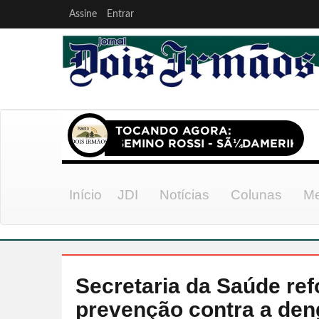
Assine
Entrar
Início
JDI
Notícias
Colunas
Me
Secretaria da Saúde re
prevenção contra a de