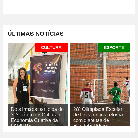
ÚLTIMAS NOTÍCIAS
CULTURA
ESPORTE
Dois Irmãos participa do
28ª Olimpíada Escolar
31º Fórum de Cultura e
de Dois Irmãos retorna
Economia Criativa da
com disputas de
FAMURS
Handebol Mirim
08/08/2026
08/08/2026
CULTURA
ESPORTE