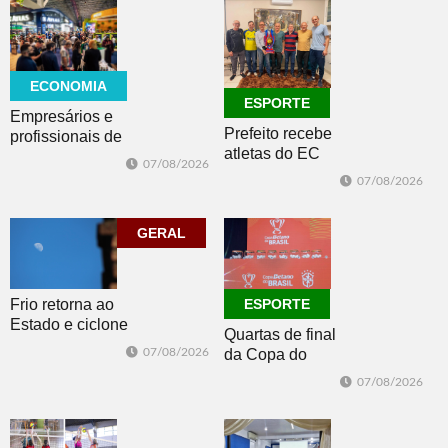
ECONOMIA
ESPORTE
Empresários e
Prefeito recebe
profissionais de
atletas do EC
Dois Irmãos,
07/08/2026
Morro Reuter,
Morro e Herval
07/08/2026
campeões do
prestigiam 27ª
Intermunicipal
Construsul
GERAL
Master 65+
Frio retorna ao
ESPORTE
Estado e ciclone
Quartas de final
se afasta para o
07/08/2026
da Copa do
oceano no fim
Brasil 2026: veja
de semana
07/08/2026
classificados,
datas e detalhes
do sorteio