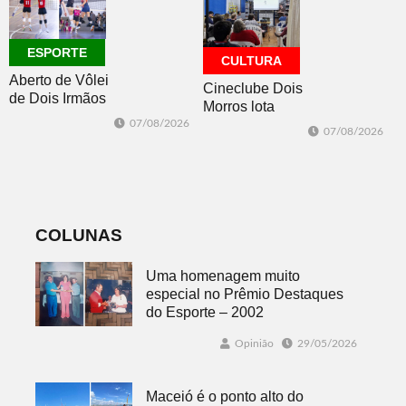
ESPORTE
CULTURA
Aberto de Vôlei
Cineclube Dois
de Dois Irmãos
Morros lota
segue neste
Biblioteca
07/08/2026
07/08/2026
sábado com
Pública com o
mais quatro
clássico “Um
jogos
corpo que cai”
COLUNAS
Uma homenagem muito
especial no Prêmio Destaques
do Esporte – 2002
Opinião
29/05/2026
Maceió é o ponto alto do