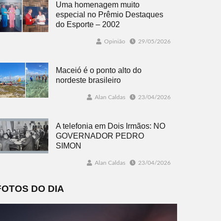
Uma homenagem muito
especial no Prêmio Destaques
do Esporte – 2002
Opinião
29/05/2026
Maceió é o ponto alto do
nordeste brasileiro
Alan Caldas
23/04/2026
A telefonia em Dois Irmãos: NO
GOVERNADOR PEDRO
SIMON
Alan Caldas
23/04/2026
FOTOS DO DIA