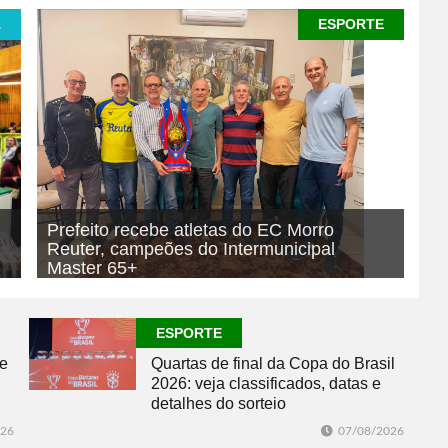
A
ESPORTE
Prefeito recebe atletas do EC Morro
Reuter, campeões do Intermunicipal
Master 65+
07/08/2026
ESPORTE
ESPORTE
se
Quartas de final da Copa do Brasil
2026: veja classificados, datas e
detalhes do sorteio
026
07/08/2026