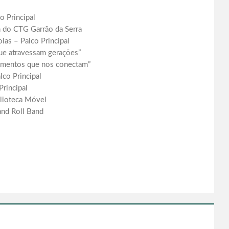
o Principal
 do CTG Garrão da Serra
las – Palco Principal
que atravessam gerações”
imentos que nos conectam”
lco Principal
co Principal
blioteca Móvel
nd Roll Band