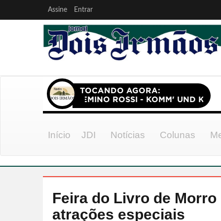
Assine
Entrar
Início
JDI
Notícias
Colunas
Me
Feira do Livro de Morr
atrações especiais