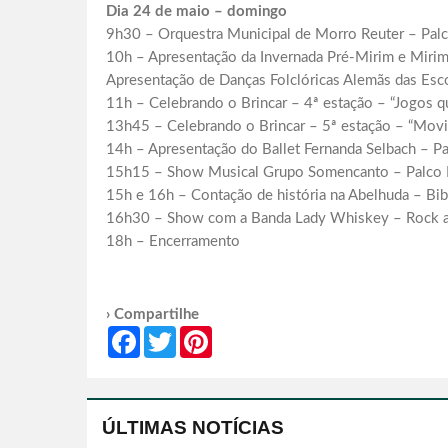
Dia 24 de maio – domingo
9h30 – Orquestra Municipal de Morro Reuter – Palc
10h – Apresentação da Invernada Pré-Mirim e Mirim
Apresentação de Danças Folclóricas Alemãs das Esco
11h – Celebrando o Brincar – 4ª estação – “Jogos 
13h45 – Celebrando o Brincar – 5ª estação – “Mov
14h – Apresentação do Ballet Fernanda Selbach – Pa
15h15 – Show Musical Grupo Somencanto – Pal
15h e 16h – Contação de história na Abelhuda – Bi
16h30 – Show com a Banda Lady Whiskey – Rock a
18h – Encerramento
› Compartilhe
Facebook
Twitter
Pinterest
ÚLTIMAS NOTÍCIAS