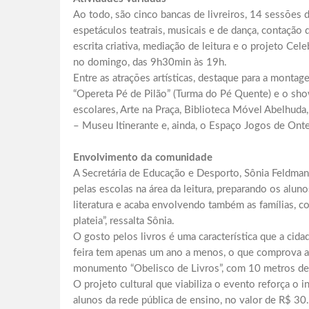
Ao todo, são cinco bancas de livreiros, 14 sessões d
espetáculos teatrais, musicais e de dança, contação d
escrita criativa, mediação de leitura e o projeto Ce
no domingo, das 9h30min às 19h.
Entre as atrações artísticas, destaque para a montag
“Opereta Pé de Pilão” (Turma do Pé Quente) e o sho
escolares, Arte na Praça, Biblioteca Móvel Abelhud
– Museu Itinerante e, ainda, o Espaço Jogos de Onte
Envolvimento da comunidade
A Secretária de Educação e Desporto, Sônia Feldman
pelas escolas na área da leitura, preparando os aluno
literatura e acaba envolvendo também as famílias, 
plateia”, ressalta Sônia.
O gosto pelos livros é uma característica que a ci
feira tem apenas um ano a menos, o que comprova a 
monumento “Obelisco de Livros”, com 10 metros de 
O projeto cultural que viabiliza o evento reforça o 
alunos da rede pública de ensino, no valor de R$ 3